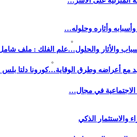
لة المنزلية على الأسر…
وأسبابه وأثاره وحلوله…
باب والأثار والحلول…
علم الفلك : ملف شامل
يد مع أعراضه وطرق الوقاية…
كورونا دلتا بلس
 الاجتماعية في مجال…