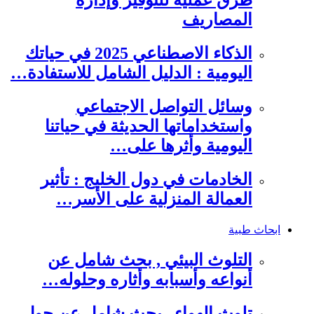
طرق عملية للتوفير وإدارة
المصاريف
الذكاء الاصطناعي 2025 في حياتك
اليومية : الدليل الشامل للاستفادة…
وسائل التواصل الاجتماعي
واستخداماتها الحديثة في حياتنا
اليومية وأثرها على…
الخادمات في دول الخليج : تأثير
العمالة المنزلية على الأسر…
ابحاث طبية
التلوث البيئي , بحث شامل عن
أنواعه وأسبابه وأثاره وحلوله…
تلوث الهواء , بحث شامل عن حول