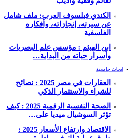
لعالم وفقيه وأديب
الكندي فيلسوف العرب: ملف شامل
عن سيرته، إنجازاته، وأفكاره
الفلسفية
ابن الهيثم : مؤسس علم البصريات
وأسرار حياته من البداية…
ابحاث جامعية
العقارات في مصر 2025 : نصائح
للشراء والاستثمار الذكي
الصحة النفسية الرقمية 2025 : كيف
تؤثر السوشيال ميديا على…
الاقتصاد وارتفاع الأسعار 2025 :