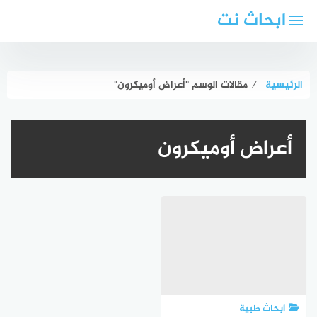
لتجاوز
ابحاث نت
لى
لمحتوى
الرئيسية
⁄
مقالات الوسم "أعراض أوميكرون"
أعراض أوميكرون
ابحاث طبية