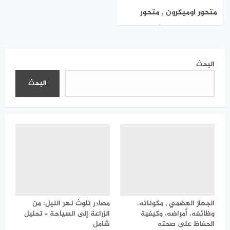
متحور اوميكرون , متحور
كورونا الجديد مع أعراضه
وطرق الوقاية منه
البحث
البحث
الجهاز الهضمي , مكوناته،
مصادر تلوث نهر النيل: من
وظائفه، أمراضه، وكيفية
الزراعة إلى السياحة – تحليل
الحفاظ على صحته
شامل