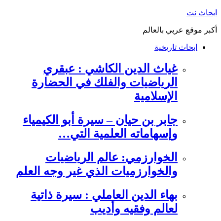
التجاوز
ابحاث نت
إلى
أكبر موقع عربي بالعالم
المحتوى
ابحاث تاريخية
غياث الدين الكاشي : عبقري
الرياضيات والفلك في الحضارة
الإسلامية
جابر بن حيان – سيرة أبو الكيمياء
وإسهاماته العلمية التي…
الخوارزمي: عالم الرياضيات
والخوارزميات الذي غير وجه العلم
بهاء الدين العاملي : سيرة ذاتية
لعالم وفقيه وأديب