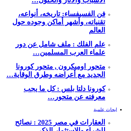
فن الفسيفساء: تاريخه، أنواعه،
تقنياته، وأشهر أماكن وجوده حول
العالم
علم الفلك : ملف شامل عن دور
علماء العرب المسلمين…
متحور اوميكرون , متحور كورونا
الجديد مع أعراضه وطرق الوقاية…
كورونا دلتا بلس : كل ما يجب
معرفته عن متحور…
ابحاث علمية
العقارات في مصر 2025 : نصائح
للشراء والاستثمار الذكي