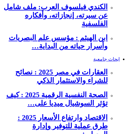
الكندي فيلسوف العرب: ملف شامل
عن سيرته، إنجازاته، وأفكاره
الفلسفية
ابن الهيثم : مؤسس علم البصريات
وأسرار حياته من البداية…
ابحاث جامعية
العقارات في مصر 2025 : نصائح
للشراء والاستثمار الذكي
الصحة النفسية الرقمية 2025 : كيف
تؤثر السوشيال ميديا على…
الاقتصاد وارتفاع الأسعار 2025 :
طرق عملية للتوفير وإدارة