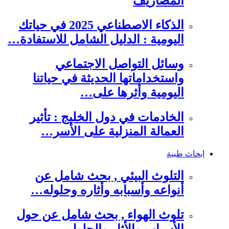
المصاريف
الذكاء الاصطناعي 2025 في حياتك
اليومية : الدليل الشامل للاستفادة…
وسائل التواصل الاجتماعي
واستخداماتها الحديثة في حياتنا
اليومية وأثرها على…
الخادمات في دول الخليج : تأثير
العمالة المنزلية على الأسر…
ابحاث طبية
التلوث البيئي , بحث شامل عن
أنواعه وأسبابه وأثاره وحلوله…
تلوث الهواء , بحث شامل عن حول
الأسباب والأثار والحلول…