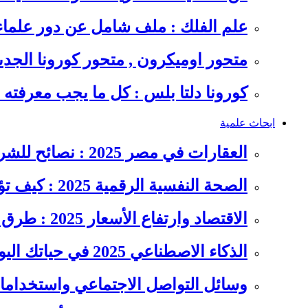
علم الفلك : ملف شامل عن دور علما
متحور اوميكرون , متحور كورونا الجد
كورونا دلتا بلس : كل ما يجب معرفت
ابحاث علمية
العقارات في مصر 2025 : نصائح للشراء والاستثمار الذكي
الصحة النفسية الرقمية 2025 : كيف تؤثر السوشيال ميديا على…
الاقتصاد وارتفاع الأسعار 2025 : طرق عملية للتوفير وإدارة المصاريف
الذكاء الاصطناعي 2025 في حياتك اليومية : الدليل الشامل للاستفادة…
وسائل التواصل الاجتماعي واستخداماته