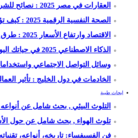
العقارات في مصر 2025 : نصائح للشراء والاستثمار الذكي
الصحة النفسية الرقمية 2025 : كيف تؤثر السوشيال ميديا على…
الاقتصاد وارتفاع الأسعار 2025 : طرق عملية للتوفير وإدارة المصاريف
الذكاء الاصطناعي 2025 في حياتك اليومية : الدليل الشامل للاستفادة…
وسائل التواصل الاجتماعي واستخداماته
الخادمات في دول الخليج : تأثير العما
ابحاث طبية
التلوث البيئي , بحث شامل عن أنواعه 
تلوث الهواء , بحث شامل عن حول الأس
فن الفسيفساء: تاريخه، أنواعه، تقنيات