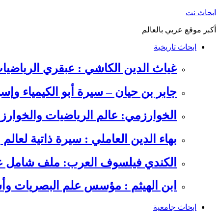
التجاوز
ابحاث نت
إلى
أكبر موقع عربي بالعالم
المحتوى
ابحاث تاريخية
غياث الدين الكاشي : عبقري الرياضيا
جابر بن حيان – سيرة أبو الكيمياء وإس
الخوارزمي: عالم الرياضيات والخوارزم
بهاء الدين العاملي : سيرة ذاتية لعالم
الكندي فيلسوف العرب: ملف شامل عن 
ابن الهيثم : مؤسس علم البصريات وأس
ابحاث جامعية