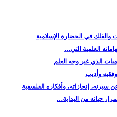
ت والفلك في الحضارة الإسلامية
هاماته العلمية التي…
يات الذي غير وجه العلم
 وفقيه وأديب
سيرته، إنجازاته، وأفكاره الفلسفية
رار حياته من البداية…