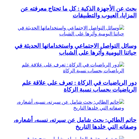
بحث عن الأجهزة الذكية : كل ما تحتاج معرفته عن
المزايا، العيوب والتطبيقات
وسائل التواصل الاجتماعي واستخداماتها الحديثة في
حياتنا اليومية وأثرها على الشباب
دور الرياضيات في الزكاة : تعرف على علاقة علم
الرياضيات بحساب نسبة الزكاة
حاتم الطائي: بحث شامل عن سيرته، نسبه، أشعاره،
وصفاته التي خلدها التاريخ