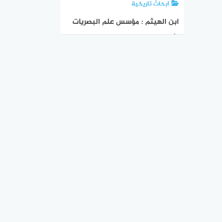
ابحاث تاريخية
ابن الهيثم : مؤسس علم البصريات
وأسرار حياته من البداية للنهاية