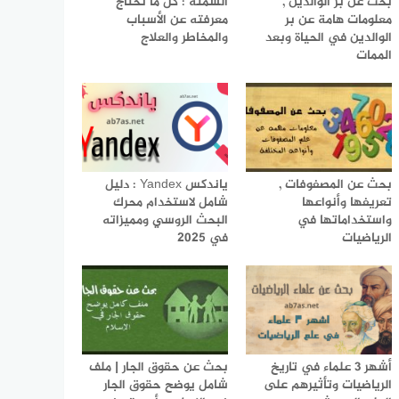
بحث عن بر الوالدين ,
السمنة : كل ما تحتاج
معلومات هامة عن بر
معرفته عن الأسباب
الوالدين في الحياة وبعد
والمخاطر والعلاج
الممات
بحث عن المصفوفات ,
ياندكس Yandex : دليل
تعريفها وأنواعها
شامل لاستخدام محرك
واستخداماتها في
البحث الروسي ومميزاته
الرياضيات
في 2025
أشهر 3 علماء في تاريخ
بحث عن حقوق الجار | ملف
الرياضيات وتأثيرهم على
شامل يوضح حقوق الجار