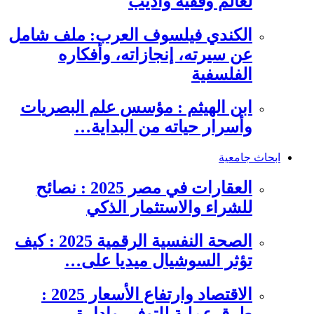
لعالم وفقيه وأديب
الكندي فيلسوف العرب: ملف شامل
عن سيرته، إنجازاته، وأفكاره
الفلسفية
ابن الهيثم : مؤسس علم البصريات
وأسرار حياته من البداية…
ابحاث جامعية
العقارات في مصر 2025 : نصائح
للشراء والاستثمار الذكي
الصحة النفسية الرقمية 2025 : كيف
تؤثر السوشيال ميديا على…
الاقتصاد وارتفاع الأسعار 2025 :