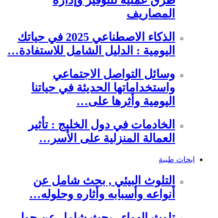
طرق عملية للتوفير وإدارة
المصاريف
الذكاء الاصطناعي 2025 في حياتك
اليومية : الدليل الشامل للاستفادة…
وسائل التواصل الاجتماعي
واستخداماتها الحديثة في حياتنا
اليومية وأثرها على…
الخادمات في دول الخليج : تأثير
العمالة المنزلية على الأسر…
ابحاث طبية
التلوث البيئي , بحث شامل عن
أنواعه وأسبابه وأثاره وحلوله…
تلوث الهواء , بحث شامل عن حول