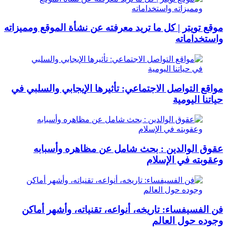
موقع تويتر | كل ما تريد معرفته عن نشأة الموقع ومميزاته
واستخداماته
مواقع التواصل الاجتماعي: تأثيرها الإيجابي والسلبي في
حياتنا اليومية
عقوق الوالدين : بحث شامل عن مظاهره وأسبابه
وعقوبته في الإسلام
فن الفسيفساء: تاريخه، أنواعه، تقنياته، وأشهر أماكن
وجوده حول العالم