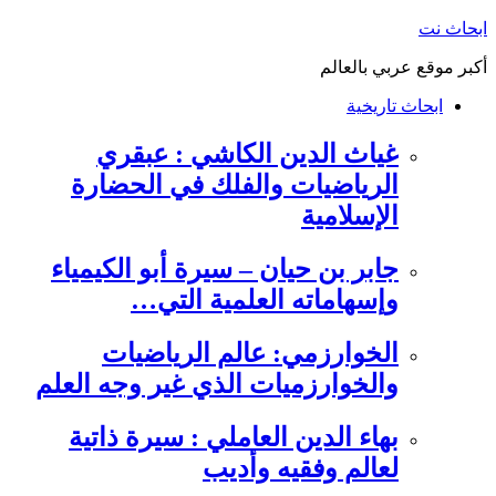
التجاوز
ابحاث نت
إلى
أكبر موقع عربي بالعالم
المحتوى
ابحاث تاريخية
غياث الدين الكاشي : عبقري
الرياضيات والفلك في الحضارة
الإسلامية
جابر بن حيان – سيرة أبو الكيمياء
وإسهاماته العلمية التي…
الخوارزمي: عالم الرياضيات
والخوارزميات الذي غير وجه العلم
بهاء الدين العاملي : سيرة ذاتية
لعالم وفقيه وأديب