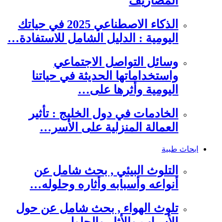
المصاريف
الذكاء الاصطناعي 2025 في حياتك
اليومية : الدليل الشامل للاستفادة…
وسائل التواصل الاجتماعي
واستخداماتها الحديثة في حياتنا
اليومية وأثرها على…
الخادمات في دول الخليج : تأثير
العمالة المنزلية على الأسر…
ابحاث طبية
التلوث البيئي , بحث شامل عن
أنواعه وأسبابه وأثاره وحلوله…
تلوث الهواء , بحث شامل عن حول
الأسباب والأثار والحلول…