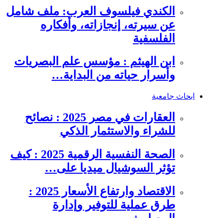
الكندي فيلسوف العرب: ملف شامل
عن سيرته، إنجازاته، وأفكاره
الفلسفية
ابن الهيثم : مؤسس علم البصريات
وأسرار حياته من البداية…
ابحاث جامعية
العقارات في مصر 2025 : نصائح
للشراء والاستثمار الذكي
الصحة النفسية الرقمية 2025 : كيف
تؤثر السوشيال ميديا على…
الاقتصاد وارتفاع الأسعار 2025 :
طرق عملية للتوفير وإدارة