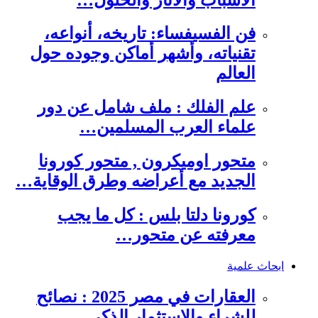
فن الفسيفساء: تاريخه، أنواعه،
تقنياته، وأشهر أماكن وجوده حول
العالم
علم الفلك : ملف شامل عن دور
علماء العرب المسلمين…
متحور اوميكرون , متحور كورونا
الجديد مع أعراضه وطرق الوقاية…
كورونا دلتا بلس : كل ما يجب
معرفته عن متحور…
ابحاث علمية
العقارات في مصر 2025 : نصائح
للشراء والاستثمار الذكي