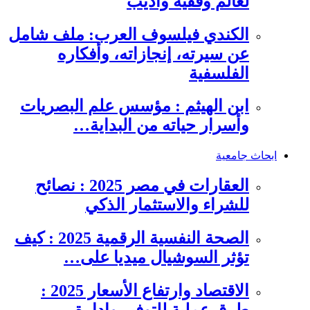
لعالم وفقيه وأديب
الكندي فيلسوف العرب: ملف شامل
عن سيرته، إنجازاته، وأفكاره
الفلسفية
ابن الهيثم : مؤسس علم البصريات
وأسرار حياته من البداية…
ابحاث جامعية
العقارات في مصر 2025 : نصائح
للشراء والاستثمار الذكي
الصحة النفسية الرقمية 2025 : كيف
تؤثر السوشيال ميديا على…
الاقتصاد وارتفاع الأسعار 2025 :