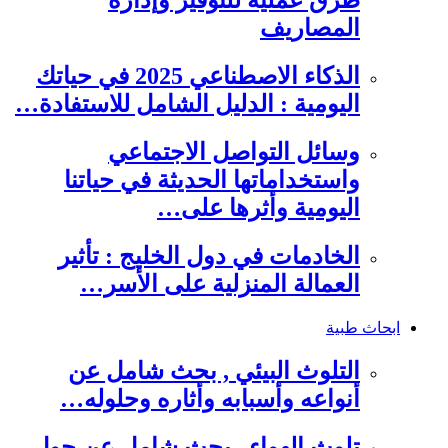
طرق عملية للتوفير وإدارة
المصاريف
الذكاء الاصطناعي 2025 في حياتك
اليومية : الدليل الشامل للاستفادة…
وسائل التواصل الاجتماعي
واستخداماتها الحديثة في حياتنا
اليومية وأثرها على…
الخادمات في دول الخليج : تأثير
العمالة المنزلية على الأسر…
ابحاث طبية
التلوث البيئي , بحث شامل عن
أنواعه وأسبابه وأثاره وحلوله…
تلوث الهواء , بحث شامل عن حول