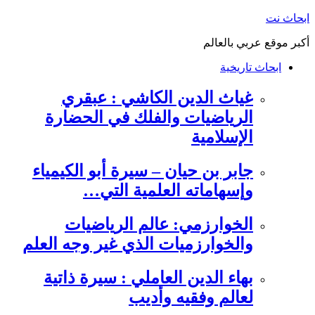
التجاوز
ابحاث نت
إلى
أكبر موقع عربي بالعالم
المحتوى
ابحاث تاريخية
غياث الدين الكاشي : عبقري
الرياضيات والفلك في الحضارة
الإسلامية
جابر بن حيان – سيرة أبو الكيمياء
وإسهاماته العلمية التي…
الخوارزمي: عالم الرياضيات
والخوارزميات الذي غير وجه العلم
بهاء الدين العاملي : سيرة ذاتية
لعالم وفقيه وأديب