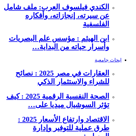
الكندي فيلسوف العرب: ملف شامل
عن سيرته، إنجازاته، وأفكاره
الفلسفية
ابن الهيثم : مؤسس علم البصريات
وأسرار حياته من البداية…
ابحاث جامعية
العقارات في مصر 2025 : نصائح
للشراء والاستثمار الذكي
الصحة النفسية الرقمية 2025 : كيف
تؤثر السوشيال ميديا على…
الاقتصاد وارتفاع الأسعار 2025 :
طرق عملية للتوفير وإدارة