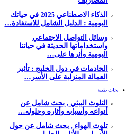
المصاريف
الذكاء الاصطناعي 2025 في حياتك
اليومية : الدليل الشامل للاستفادة…
وسائل التواصل الاجتماعي
واستخداماتها الحديثة في حياتنا
اليومية وأثرها على…
الخادمات في دول الخليج : تأثير
العمالة المنزلية على الأسر…
ابحاث طبية
التلوث البيئي , بحث شامل عن
أنواعه وأسبابه وأثاره وحلوله…
تلوث الهواء , بحث شامل عن حول
الأسباب والأثار والحلول…