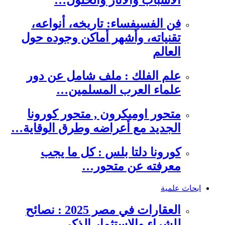
فن الفسيفساء: تاريخه، أنواعه،
تقنياته، وأشهر أماكن وجوده حول
العالم
علم الفلك : ملف شامل عن دور
علماء العرب المسلمين…
متحور اوميكرون , متحور كورونا
الجديد مع أعراضه وطرق الوقاية…
كورونا دلتا بلس : كل ما يجب
معرفته عن متحور…
ابحاث علمية
العقارات في مصر 2025 : نصائح
للشراء والاستثمار الذكي