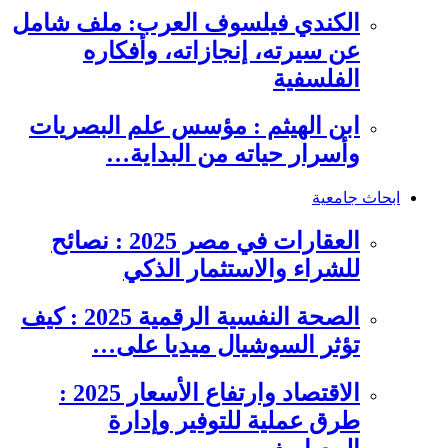
الكندي فيلسوف العرب: ملف شامل
عن سيرته، إنجازاته، وأفكاره
الفلسفية
ابن الهيثم : مؤسس علم البصريات
وأسرار حياته من البداية…
ابحاث جامعية
العقارات في مصر 2025 : نصائح
للشراء والاستثمار الذكي
الصحة النفسية الرقمية 2025 : كيف
تؤثر السوشيال ميديا على…
الاقتصاد وارتفاع الأسعار 2025 :
طرق عملية للتوفير وإدارة