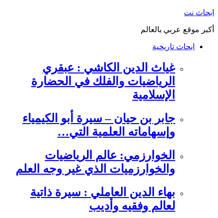
التجاوز
ابحاث نت
إلى
أكبر موقع عربي بالعالم
المحتوى
ابحاث تاريخية
غياث الدين الكاشي : عبقري
الرياضيات والفلك في الحضارة
الإسلامية
جابر بن حيان – سيرة أبو الكيمياء
وإسهاماته العلمية التي…
الخوارزمي: عالم الرياضيات
والخوارزميات الذي غير وجه العلم
بهاء الدين العاملي : سيرة ذاتية
لعالم وفقيه وأديب