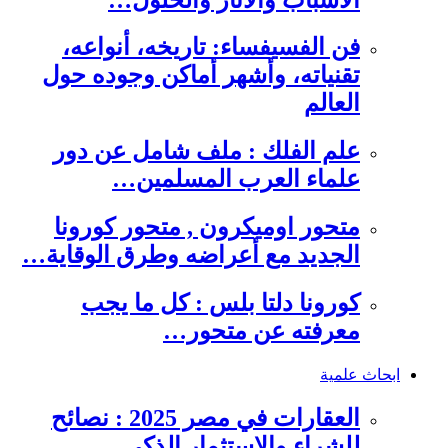
فن الفسيفساء: تاريخه، أنواعه،
تقنياته، وأشهر أماكن وجوده حول
العالم
علم الفلك : ملف شامل عن دور
علماء العرب المسلمين…
متحور اوميكرون , متحور كورونا
الجديد مع أعراضه وطرق الوقاية…
كورونا دلتا بلس : كل ما يجب
معرفته عن متحور…
ابحاث علمية
العقارات في مصر 2025 : نصائح
للشراء والاستثمار الذكي