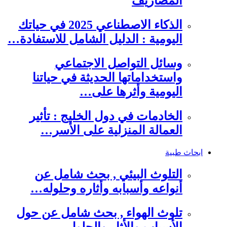
المصاريف
الذكاء الاصطناعي 2025 في حياتك
اليومية : الدليل الشامل للاستفادة…
وسائل التواصل الاجتماعي
واستخداماتها الحديثة في حياتنا
اليومية وأثرها على…
الخادمات في دول الخليج : تأثير
العمالة المنزلية على الأسر…
ابحاث طبية
التلوث البيئي , بحث شامل عن
أنواعه وأسبابه وأثاره وحلوله…
تلوث الهواء , بحث شامل عن حول
الأسباب والأثار والحلول…