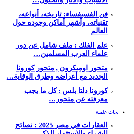
فن الفسيفساء: تاريخه، أنواعه،
تقنياته، وأشهر أماكن وجوده حول
العالم
علم الفلك : ملف شامل عن دور
علماء العرب المسلمين…
متحور اوميكرون , متحور كورونا
الجديد مع أعراضه وطرق الوقاية…
كورونا دلتا بلس : كل ما يجب
معرفته عن متحور…
ابحاث علمية
العقارات في مصر 2025 : نصائح
للشراء والاستثمار الذكي