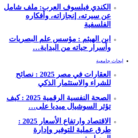
الكندي فيلسوف العرب: ملف شامل
عن سيرته، إنجازاته، وأفكاره
الفلسفية
ابن الهيثم : مؤسس علم البصريات
وأسرار حياته من البداية…
ابحاث جامعية
العقارات في مصر 2025 : نصائح
للشراء والاستثمار الذكي
الصحة النفسية الرقمية 2025 : كيف
تؤثر السوشيال ميديا على…
الاقتصاد وارتفاع الأسعار 2025 :
طرق عملية للتوفير وإدارة