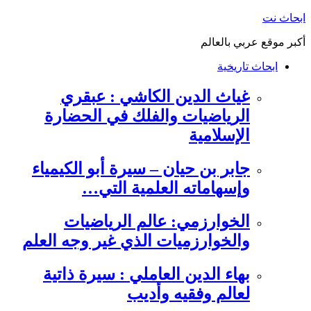
التجاوز
ابحاث نت
إلى
أكبر موقع عربي بالعالم
المحتوى
ابحاث تاريخية
غياث الدين الكاشي : عبقري
الرياضيات والفلك في الحضارة
الإسلامية
جابر بن حيان – سيرة أبو الكيمياء
وإسهاماته العلمية التي…
الخوارزمي: عالم الرياضيات
والخوارزميات الذي غير وجه العلم
بهاء الدين العاملي : سيرة ذاتية
لعالم وفقيه وأديب