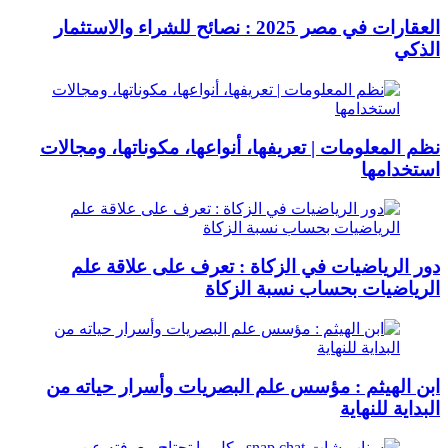
العقارات في مصر 2025 : نصائح للشراء والاستثمار
الذكي
نظم المعلومات | تعريفها، أنواعها، مكوناتها، ومجالات
استخدامها
دور الرياضيات في الزكاة : تعرف على علاقة علم
الرياضيات بحساب نسبة الزكاة
ابن الهيثم : مؤسس علم البصريات وأسرار حياته من
البداية للنهاية