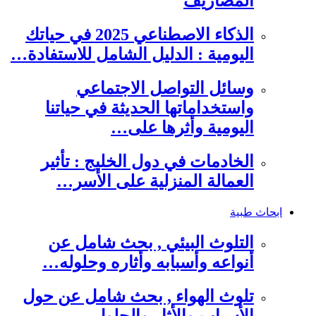
المصاريف
الذكاء الاصطناعي 2025 في حياتك
اليومية : الدليل الشامل للاستفادة…
وسائل التواصل الاجتماعي
واستخداماتها الحديثة في حياتنا
اليومية وأثرها على…
الخادمات في دول الخليج : تأثير
العمالة المنزلية على الأسر…
ابحاث طبية
التلوث البيئي , بحث شامل عن
أنواعه وأسبابه وأثاره وحلوله…
تلوث الهواء , بحث شامل عن حول
الأسباب والأثار والحلول…