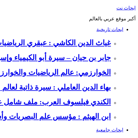
التجاوز
ابحاث نت
إلى
أكبر موقع عربي بالعالم
المحتوى
ابحاث تاريخية
غياث الدين الكاشي : عبقري الرياضيا
جابر بن حيان – سيرة أبو الكيمياء وإس
الخوارزمي: عالم الرياضيات والخوارزم
بهاء الدين العاملي : سيرة ذاتية لعالم
الكندي فيلسوف العرب: ملف شامل عن 
ابن الهيثم : مؤسس علم البصريات وأس
ابحاث جامعية