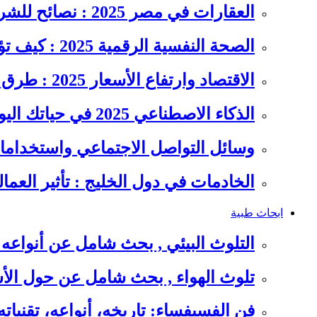
العقارات في مصر 2025 : نصائح للشراء والاستثمار الذكي
الصحة النفسية الرقمية 2025 : كيف تؤثر السوشيال ميديا على…
الاقتصاد وارتفاع الأسعار 2025 : طرق عملية للتوفير وإدارة المصاريف
الذكاء الاصطناعي 2025 في حياتك اليومية : الدليل الشامل للاستفادة…
وسائل التواصل الاجتماعي واستخداماته
الخادمات في دول الخليج : تأثير العما
ابحاث طبية
التلوث البيئي , بحث شامل عن أنواعه 
تلوث الهواء , بحث شامل عن حول الأس
فن الفسيفساء: تاريخه، أنواعه، تقنيات