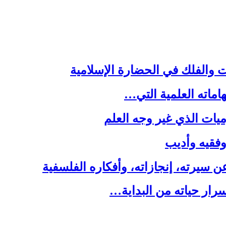
ت والفلك في الحضارة الإسلامية
هاماته العلمية التي…
يات الذي غير وجه العلم
 وفقيه وأديب
سيرته، إنجازاته، وأفكاره الفلسفية
رار حياته من البداية…