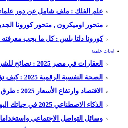
علم الفلك : ملف شامل عن دور علما
متحور اوميكرون , متحور كورونا الجد
كورونا دلتا بلس : كل ما يجب معرفت
ابحاث علمية
العقارات في مصر 2025 : نصائح للشراء والاستثمار الذكي
الصحة النفسية الرقمية 2025 : كيف تؤثر السوشيال ميديا على…
الاقتصاد وارتفاع الأسعار 2025 : طرق عملية للتوفير وإدارة المصاريف
الذكاء الاصطناعي 2025 في حياتك اليومية : الدليل الشامل للاستفادة…
وسائل التواصل الاجتماعي واستخداماته