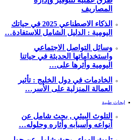
طرق عملية للتوفير وإدارة
المصاريف
الذكاء الاصطناعي 2025 في حياتك
اليومية : الدليل الشامل للاستفادة…
وسائل التواصل الاجتماعي
واستخداماتها الحديثة في حياتنا
اليومية وأثرها على…
الخادمات في دول الخليج : تأثير
العمالة المنزلية على الأسر…
ابحاث طبية
التلوث البيئي , بحث شامل عن
أنواعه وأسبابه وأثاره وحلوله…
تلوث الهواء , بحث شامل عن حول