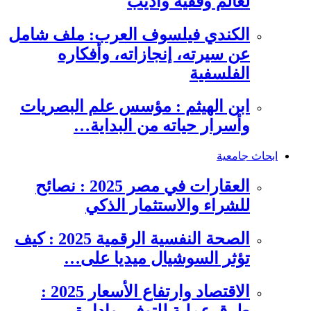
لعالم وفقيه وأديب
الكندي فيلسوف العرب: ملف شامل
عن سيرته، إنجازاته، وأفكاره
الفلسفية
ابن الهيثم : مؤسس علم البصريات
وأسرار حياته من البداية…
ابحاث جامعية
العقارات في مصر 2025 : نصائح
للشراء والاستثمار الذكي
الصحة النفسية الرقمية 2025 : كيف
تؤثر السوشيال ميديا على…
الاقتصاد وارتفاع الأسعار 2025 :