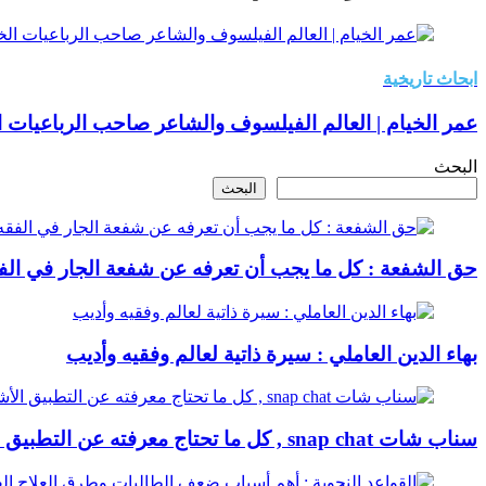
ابحاث تاريخية
عمر الخيام | العالم الفيلسوف والشاعر صاحب الرباعيات ا
البحث
البحث
حق الشفعة : كل ما يجب أن تعرفه عن شفعة الجار في الف
بهاء الدين العاملي : سيرة ذاتية لعالم وفقيه وأديب
سناب شات snap chat , كل ما تحتاج معرفته عن التطبيق الأشهر عالميا