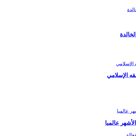
لخالدة
قه الإسلامي