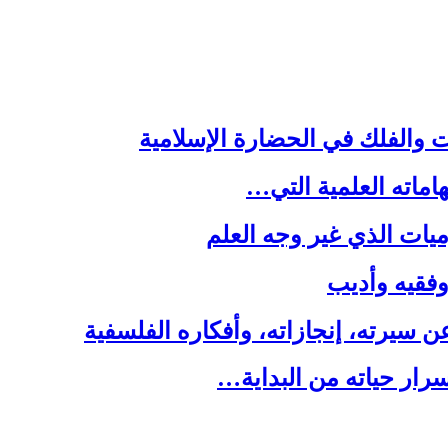
ت والفلك في الحضارة الإسلامية
هاماته العلمية التي…
يات الذي غير وجه العلم
 وفقيه وأديب
سيرته، إنجازاته، وأفكاره الفلسفية
رار حياته من البداية…