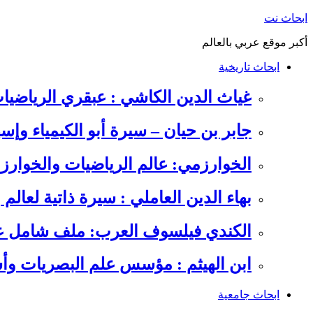
التجاوز
ابحاث نت
إلى
أكبر موقع عربي بالعالم
المحتوى
ابحاث تاريخية
غياث الدين الكاشي : عبقري الرياضيا
جابر بن حيان – سيرة أبو الكيمياء وإس
الخوارزمي: عالم الرياضيات والخوارزم
بهاء الدين العاملي : سيرة ذاتية لعالم
الكندي فيلسوف العرب: ملف شامل عن 
ابن الهيثم : مؤسس علم البصريات وأس
ابحاث جامعية