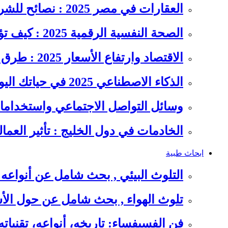
العقارات في مصر 2025 : نصائح للشراء والاستثمار الذكي
الصحة النفسية الرقمية 2025 : كيف تؤثر السوشيال ميديا على…
الاقتصاد وارتفاع الأسعار 2025 : طرق عملية للتوفير وإدارة المصاريف
الذكاء الاصطناعي 2025 في حياتك اليومية : الدليل الشامل للاستفادة…
وسائل التواصل الاجتماعي واستخداماته
الخادمات في دول الخليج : تأثير العما
ابحاث طبية
التلوث البيئي , بحث شامل عن أنواعه 
تلوث الهواء , بحث شامل عن حول الأس
فن الفسيفساء: تاريخه، أنواعه، تقنيات