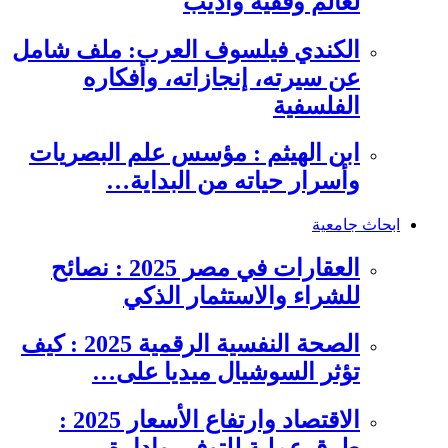
لعالم وفقيه وأديب
الكندي فيلسوف العرب: ملف شامل
عن سيرته، إنجازاته، وأفكاره
الفلسفية
ابن الهيثم : مؤسس علم البصريات
وأسرار حياته من البداية…
ابحاث جامعية
العقارات في مصر 2025 : نصائح
للشراء والاستثمار الذكي
الصحة النفسية الرقمية 2025 : كيف
تؤثر السوشيال ميديا على…
الاقتصاد وارتفاع الأسعار 2025 :