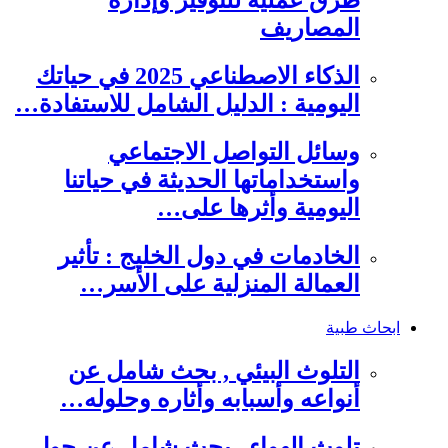
طرق عملية للتوفير وإدارة
المصاريف
الذكاء الاصطناعي 2025 في حياتك
اليومية : الدليل الشامل للاستفادة…
وسائل التواصل الاجتماعي
واستخداماتها الحديثة في حياتنا
اليومية وأثرها على…
الخادمات في دول الخليج : تأثير
العمالة المنزلية على الأسر…
ابحاث طبية
التلوث البيئي , بحث شامل عن
أنواعه وأسبابه وأثاره وحلوله…
تلوث الهواء , بحث شامل عن حول