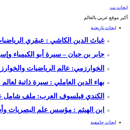
التجاوز
ابحاث نت
إلى
أكبر موقع عربي بالعالم
المحتوى
ابحاث تاريخية
غياث الدين الكاشي : عبقري الرياضيا
جابر بن حيان – سيرة أبو الكيمياء وإس
الخوارزمي: عالم الرياضيات والخوارزم
بهاء الدين العاملي : سيرة ذاتية لعالم
الكندي فيلسوف العرب: ملف شامل عن 
ابن الهيثم : مؤسس علم البصريات وأس
ابحاث جامعية