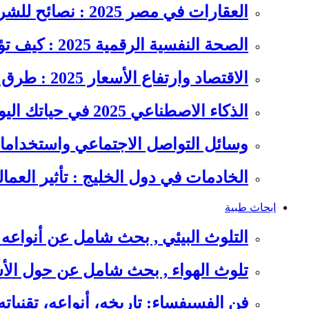
العقارات في مصر 2025 : نصائح للشراء والاستثمار الذكي
الصحة النفسية الرقمية 2025 : كيف تؤثر السوشيال ميديا على…
الاقتصاد وارتفاع الأسعار 2025 : طرق عملية للتوفير وإدارة المصاريف
الذكاء الاصطناعي 2025 في حياتك اليومية : الدليل الشامل للاستفادة…
وسائل التواصل الاجتماعي واستخداماته
الخادمات في دول الخليج : تأثير العما
ابحاث طبية
التلوث البيئي , بحث شامل عن أنواعه 
تلوث الهواء , بحث شامل عن حول الأس
فن الفسيفساء: تاريخه، أنواعه، تقنيات