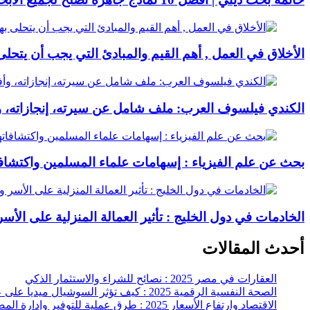
الأخلاق في العمل , أهم القيم والمبادئ التي يجب أن يتحل
الكندي فيلسوف العرب: ملف شامل عن سيرته، إنجازاته، و
بحث عن علم الفيزياء : إسهامات علماء المسلمين واكتشافات
الخادمات في دول الخليج : تأثير العمالة المنزلية على الأ
أحدث المقالات
العقارات في مصر 2025 : نصائح للشراء والاستثمار الذكي
الصحة النفسية الرقمية 2025 : كيف تؤثر السوشيال ميديا على عقلك وحياتك اليومية؟
الاقتصاد وارتفاع الأسعار 2025 : طرق عملية للتوفير وإدارة المصاريف