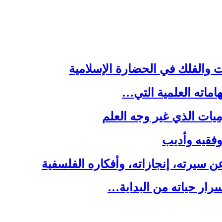
ت والفلك في الحضارة الإسلامية
هاماته العلمية التي…
يات الذي غير وجه العلم
 وفقيه وأديب
سيرته، إنجازاته، وأفكاره الفلسفية
رار حياته من البداية…