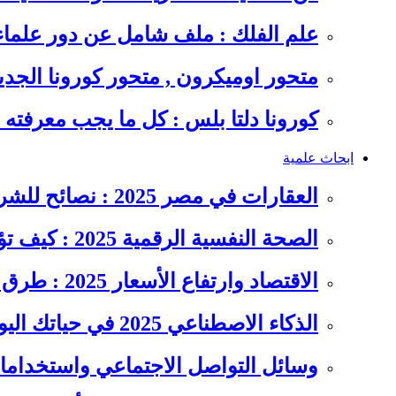
علم الفلك : ملف شامل عن دور علما
متحور اوميكرون , متحور كورونا الجد
كورونا دلتا بلس : كل ما يجب معرفت
ابحاث علمية
العقارات في مصر 2025 : نصائح للشراء والاستثمار الذكي
الصحة النفسية الرقمية 2025 : كيف تؤثر السوشيال ميديا على…
الاقتصاد وارتفاع الأسعار 2025 : طرق عملية للتوفير وإدارة المصاريف
الذكاء الاصطناعي 2025 في حياتك اليومية : الدليل الشامل للاستفادة…
وسائل التواصل الاجتماعي واستخداماته