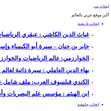
التجاوز
ابحاث نت
إلى
أكبر موقع عربي بالعالم
المحتوى
ابحاث تاريخية
غياث الدين الكاشي : عبقري الرياضيا
جابر بن حيان – سيرة أبو الكيمياء وإس
الخوارزمي: عالم الرياضيات والخوارزم
بهاء الدين العاملي : سيرة ذاتية لعالم
الكندي فيلسوف العرب: ملف شامل عن 
ابن الهيثم : مؤسس علم البصريات وأس
ابحاث جامعية