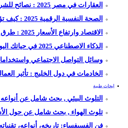
العقارات في مصر 2025 : نصائح للشراء والاستثمار الذكي
الصحة النفسية الرقمية 2025 : كيف تؤثر السوشيال ميديا على…
الاقتصاد وارتفاع الأسعار 2025 : طرق عملية للتوفير وإدارة المصاريف
الذكاء الاصطناعي 2025 في حياتك اليومية : الدليل الشامل للاستفادة…
وسائل التواصل الاجتماعي واستخداماته
الخادمات في دول الخليج : تأثير العما
ابحاث طبية
التلوث البيئي , بحث شامل عن أنواعه 
تلوث الهواء , بحث شامل عن حول الأس
فن الفسيفساء: تاريخه، أنواعه، تقنيات