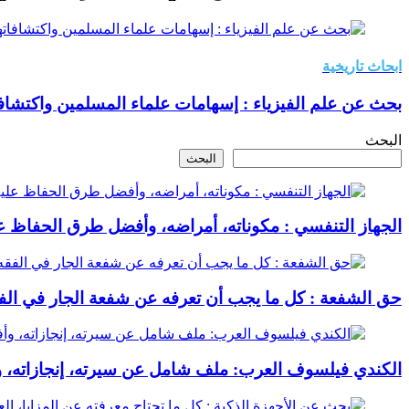
ابحاث تاريخية
بحث عن علم الفيزياء : إسهامات علماء المسلمين واكتشافات
البحث
البحث
الجهاز التنفسي : مكوناته، أمراضه، وأفضل طرق الحفاظ عل
حق الشفعة : كل ما يجب أن تعرفه عن شفعة الجار في الف
الكندي فيلسوف العرب: ملف شامل عن سيرته، إنجازاته، و