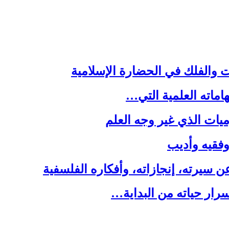
ت والفلك في الحضارة الإسلامية
هاماته العلمية التي…
يات الذي غير وجه العلم
 وفقيه وأديب
سيرته، إنجازاته، وأفكاره الفلسفية
رار حياته من البداية…