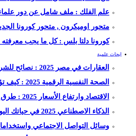
علم الفلك : ملف شامل عن دور علما
متحور اوميكرون , متحور كورونا الجد
كورونا دلتا بلس : كل ما يجب معرفت
ابحاث علمية
العقارات في مصر 2025 : نصائح للشراء والاستثمار الذكي
الصحة النفسية الرقمية 2025 : كيف تؤثر السوشيال ميديا على…
الاقتصاد وارتفاع الأسعار 2025 : طرق عملية للتوفير وإدارة المصاريف
الذكاء الاصطناعي 2025 في حياتك اليومية : الدليل الشامل للاستفادة…
وسائل التواصل الاجتماعي واستخداماته