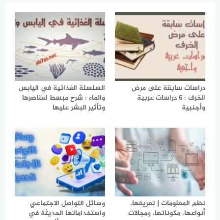
دراسات سابقة على مرض
السلسلة الغذائية في اليابس
الخرف : 6 دراسات عربية
والماء : شرح مبسط لعناصرها
وأجنبية
وتأثير البشر عليها
نظم المعلومات | تعريفها،
وسائل التواصل الاجتماعي
أنواعها، مكوناتها، ومجالات
واستخداماتها الحديثة في