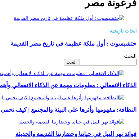
فرعونة مصر​
ابحاث تاريخية
حتشبسوت : أول ملكة عظيمة في تاريخ مصر القديمة
البحث
البحث
الذكاء الانفعالي : معلومات مهمة عن الذكاء الانفعالي وأهمي
النظافة: مفهومها وأثرها على البيئة والمجتمع | كيف نحمي 
فوائد نهر النيل في حياتنا وحضارتنا القديمة والحديثة