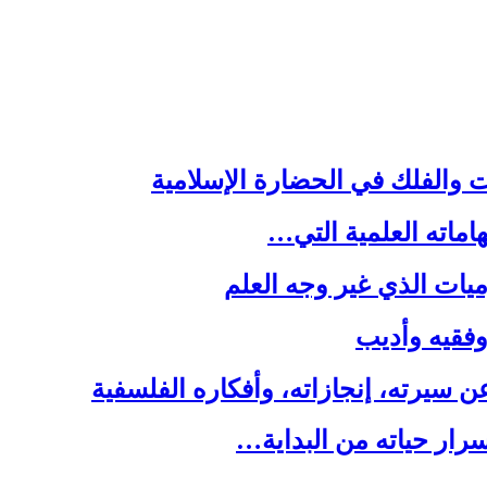
ت والفلك في الحضارة الإسلامية
هاماته العلمية التي…
يات الذي غير وجه العلم
 وفقيه وأديب
سيرته، إنجازاته، وأفكاره الفلسفية
رار حياته من البداية…