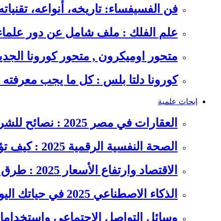
فن الفسيفساء: تاريخه، أنواعه، تقنيات
علم الفلك : ملف شامل عن دور علما
متحور اوميكرون , متحور كورونا الجد
كورونا دلتا بلس : كل ما يجب معرفت
ابحاث علمية
العقارات في مصر 2025 : نصائح للشراء والاستثمار الذكي
الصحة النفسية الرقمية 2025 : كيف تؤثر السوشيال ميديا على…
الاقتصاد وارتفاع الأسعار 2025 : طرق عملية للتوفير وإدارة المصاريف
الذكاء الاصطناعي 2025 في حياتك اليومية : الدليل الشامل للاستفادة…
وسائل التواصل الاجتماعي واستخداماته