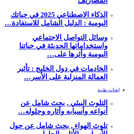
المصاريف
الذكاء الاصطناعي 2025 في حياتك
اليومية : الدليل الشامل للاستفادة…
وسائل التواصل الاجتماعي
واستخداماتها الحديثة في حياتنا
اليومية وأثرها على…
الخادمات في دول الخليج : تأثير
العمالة المنزلية على الأسر…
ابحاث طبية
التلوث البيئي , بحث شامل عن
أنواعه وأسبابه وأثاره وحلوله…
تلوث الهواء , بحث شامل عن حول
الأسباب والأثار والحلول…