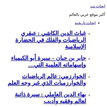
التجاوز
ابحاث نت
إلى
أكبر موقع عربي بالعالم
المحتوى
ابحاث تاريخية
غياث الدين الكاشي : عبقري
الرياضيات والفلك في الحضارة
الإسلامية
جابر بن حيان – سيرة أبو الكيمياء
وإسهاماته العلمية التي…
الخوارزمي: عالم الرياضيات
والخوارزميات الذي غير وجه العلم
بهاء الدين العاملي : سيرة ذاتية
لعالم وفقيه وأديب