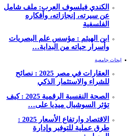
الكندي فيلسوف العرب: ملف شامل
عن سيرته، إنجازاته، وأفكاره
الفلسفية
ابن الهيثم : مؤسس علم البصريات
وأسرار حياته من البداية…
ابحاث جامعية
العقارات في مصر 2025 : نصائح
للشراء والاستثمار الذكي
الصحة النفسية الرقمية 2025 : كيف
تؤثر السوشيال ميديا على…
الاقتصاد وارتفاع الأسعار 2025 :
طرق عملية للتوفير وإدارة