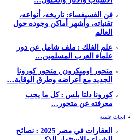
فن الفسيفساء: تاريخه، أنواعه،
تقنياته، وأشهر أماكن وجوده حول
العالم
علم الفلك : ملف شامل عن دور
علماء العرب المسلمين…
متحور اوميكرون , متحور كورونا
الجديد مع أعراضه وطرق الوقاية…
كورونا دلتا بلس : كل ما يجب
معرفته عن متحور…
ابحاث علمية
العقارات في مصر 2025 : نصائح
للشراء والاستثمار الذكي