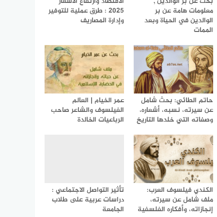
بحث عن بر الوالدين ,
الاقتصاد وارتفاع الأسعار
معلومات هامة عن بر
2025 : طرق عملية للتوفير
الوالدين في الحياة وبعد
وإدارة المصاريف
الممات
حاتم الطائي: بحث شامل
عمر الخيام | العالم
عن سيرته، نسبه، أشعاره،
الفيلسوف والشاعر صاحب
وصفاته التي خلدها التاريخ
الرباعيات الخالدة
الكندي فيلسوف العرب:
تأثير التواصل الاجتماعي :
ملف شامل عن سيرته،
دراسات عربية على طلاب
إنجازاته، وأفكاره الفلسفية
الجامعة