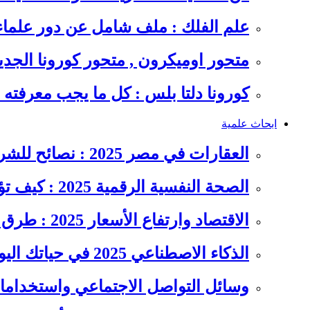
علم الفلك : ملف شامل عن دور علما
متحور اوميكرون , متحور كورونا الجد
كورونا دلتا بلس : كل ما يجب معرفت
ابحاث علمية
العقارات في مصر 2025 : نصائح للشراء والاستثمار الذكي
الصحة النفسية الرقمية 2025 : كيف تؤثر السوشيال ميديا على…
الاقتصاد وارتفاع الأسعار 2025 : طرق عملية للتوفير وإدارة المصاريف
الذكاء الاصطناعي 2025 في حياتك اليومية : الدليل الشامل للاستفادة…
وسائل التواصل الاجتماعي واستخداماته