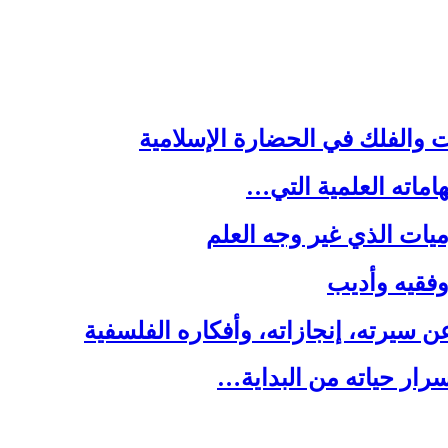
ت والفلك في الحضارة الإسلامية
هاماته العلمية التي…
يات الذي غير وجه العلم
 وفقيه وأديب
سيرته، إنجازاته، وأفكاره الفلسفية
رار حياته من البداية…