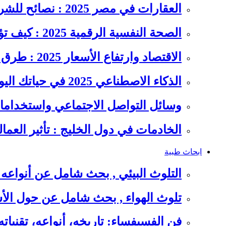
العقارات في مصر 2025 : نصائح للشراء والاستثمار الذكي
الصحة النفسية الرقمية 2025 : كيف تؤثر السوشيال ميديا على…
الاقتصاد وارتفاع الأسعار 2025 : طرق عملية للتوفير وإدارة المصاريف
الذكاء الاصطناعي 2025 في حياتك اليومية : الدليل الشامل للاستفادة…
وسائل التواصل الاجتماعي واستخداماته
الخادمات في دول الخليج : تأثير العما
ابحاث طبية
التلوث البيئي , بحث شامل عن أنواعه 
تلوث الهواء , بحث شامل عن حول الأس
فن الفسيفساء: تاريخه، أنواعه، تقنيات