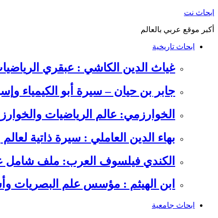
التجاوز
ابحاث نت
إلى
أكبر موقع عربي بالعالم
المحتوى
ابحاث تاريخية
غياث الدين الكاشي : عبقري الرياضيا
جابر بن حيان – سيرة أبو الكيمياء وإس
الخوارزمي: عالم الرياضيات والخوارزم
بهاء الدين العاملي : سيرة ذاتية لعالم
الكندي فيلسوف العرب: ملف شامل عن 
ابن الهيثم : مؤسس علم البصريات وأس
ابحاث جامعية