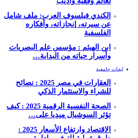
لعالم وفقيه وأديب
الكندي فيلسوف العرب: ملف شامل
عن سيرته، إنجازاته، وأفكاره
الفلسفية
ابن الهيثم : مؤسس علم البصريات
وأسرار حياته من البداية…
ابحاث جامعية
العقارات في مصر 2025 : نصائح
للشراء والاستثمار الذكي
الصحة النفسية الرقمية 2025 : كيف
تؤثر السوشيال ميديا على…
الاقتصاد وارتفاع الأسعار 2025 :