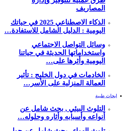
طرق عملية للتوفير وإدارة
المصاريف
الذكاء الاصطناعي 2025 في حياتك
اليومية : الدليل الشامل للاستفادة…
وسائل التواصل الاجتماعي
واستخداماتها الحديثة في حياتنا
اليومية وأثرها على…
الخادمات في دول الخليج : تأثير
العمالة المنزلية على الأسر…
ابحاث طبية
التلوث البيئي , بحث شامل عن
أنواعه وأسبابه وأثاره وحلوله…
تلوث الهواء , بحث شامل عن حول