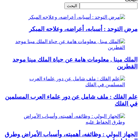
البحث
مرض التوحد : أسبابه، أعراضه، وعلاجه المبكر
الملك مينا , معلومات هامة عن حياة الملك مينا موحد
القطرين
علم الفلك : ملف شامل عن دور علماء العرب المسلمين
في الفلك
الجهاز البولي : وظائفه، أهميته، وأسباب الأمراض وطرق