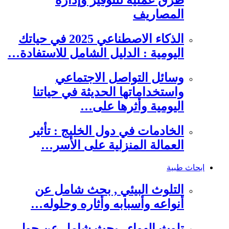
طرق عملية للتوفير وإدارة
المصاريف
الذكاء الاصطناعي 2025 في حياتك
اليومية : الدليل الشامل للاستفادة…
وسائل التواصل الاجتماعي
واستخداماتها الحديثة في حياتنا
اليومية وأثرها على…
الخادمات في دول الخليج : تأثير
العمالة المنزلية على الأسر…
ابحاث طبية
التلوث البيئي , بحث شامل عن
أنواعه وأسبابه وأثاره وحلوله…
تلوث الهواء , بحث شامل عن حول