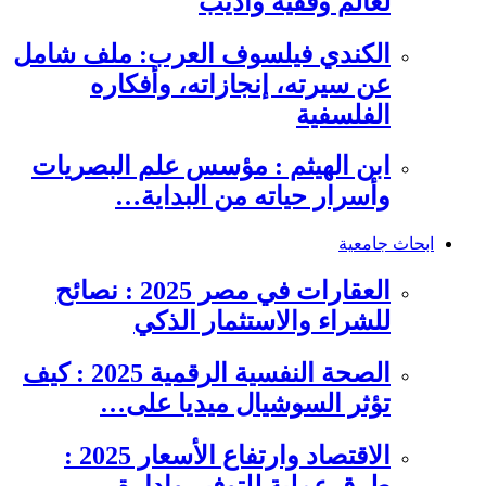
لعالم وفقيه وأديب
الكندي فيلسوف العرب: ملف شامل
عن سيرته، إنجازاته، وأفكاره
الفلسفية
ابن الهيثم : مؤسس علم البصريات
وأسرار حياته من البداية…
ابحاث جامعية
العقارات في مصر 2025 : نصائح
للشراء والاستثمار الذكي
الصحة النفسية الرقمية 2025 : كيف
تؤثر السوشيال ميديا على…
الاقتصاد وارتفاع الأسعار 2025 :