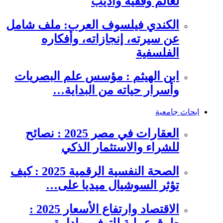
لعالم وفقيه وأديب
الكندي فيلسوف العرب: ملف شامل
عن سيرته، إنجازاته، وأفكاره
الفلسفية
ابن الهيثم : مؤسس علم البصريات
وأسرار حياته من البداية…
ابحاث جامعية
العقارات في مصر 2025 : نصائح
للشراء والاستثمار الذكي
الصحة النفسية الرقمية 2025 : كيف
تؤثر السوشيال ميديا على…
الاقتصاد وارتفاع الأسعار 2025 :