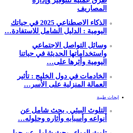
طرق عملية للتوفير وإدارة
المصاريف
الذكاء الاصطناعي 2025 في حياتك
اليومية : الدليل الشامل للاستفادة…
وسائل التواصل الاجتماعي
واستخداماتها الحديثة في حياتنا
اليومية وأثرها على…
الخادمات في دول الخليج : تأثير
العمالة المنزلية على الأسر…
ابحاث طبية
التلوث البيئي , بحث شامل عن
أنواعه وأسبابه وأثاره وحلوله…
تلوث الهواء , بحث شامل عن حول