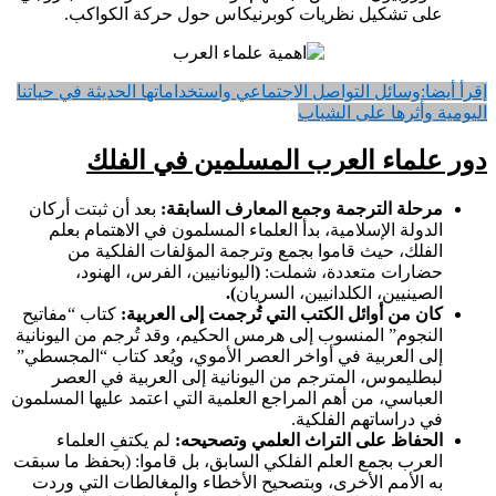
على تشكيل نظريات كوبرنيكاس حول حركة الكواكب.
إقرأ أيضا:
وسائل التواصل الاجتماعي واستخداماتها الحديثة في حياتنا
اليومية وأثرها على الشباب
دور علماء العرب المسلمين في الفلك
مرحلة الترجمة وجمع المعارف السابقة:
بعد أن ثبتت أركان
الدولة الإسلامية، بدأ العلماء المسلمون في الاهتمام بعلم
الفلك، حيث قاموا بجمع وترجمة المؤلفات الفلكية من
حضارات متعددة، شملت:
(
اليونانيين، الفرس، الهنود،
الصينيين، الكلدانيين، السريان
).
كان من أوائل الكتب التي تُرجمت إلى العربية:
كتاب “مفاتيح
النجوم” المنسوب إلى هرمس الحكيم، وقد تُرجم من اليونانية
إلى العربية في أواخر العصر الأموي، ويُعد كتاب “المجسطي”
لبطليموس، المترجم من اليونانية إلى العربية في العصر
العباسي، من أهم المراجع العلمية التي اعتمد عليها المسلمون
في دراساتهم الفلكية.
الحفاظ على التراث العلمي وتصحيحه:
لم يكتفِ العلماء
العرب بجمع العلم الفلكي السابق، بل قاموا: (بحفظ ما سبقت
به الأمم الأخرى، وبتصحيح الأخطاء والمغالطات التي وردت