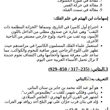
مقالة في صورة الكسوف.
مقالة في حركة القمر.
مقالة في سمت القبلة.
إسهامات ابن الهيثم في علم الفلك:
اختراع أول كاميرا في التاريخ، وسماها “الخزانة المظلمة ذات
الثقب” وهي عبارة عن صندوق مطلي من الداخل باللون
الأسود، وبه ثقب من ناحية، ولوح خارجي مصنفر من الناحية
الأخرى.
استعمل علماء الفلك المسلمون الكاميرا في مراصدهم حيث
تظهر على اللوح الزجاجي صور صافية للنجوم والكواكب، مما
ساعد على معرفة نسبها وأحجامها وفى اكتشاف نجوم جديدة
لا تزال تحمل الأسماء العربية حتى اليوم.
3.
البتاني
: (
235
–
317
/
850
–
929
)
التعريف به:
هو أبو عبد الله محمد بن جابر بن سنان البتاني.
رياضي وفلكي شهير، يُلقب بـ “بطليموس العرب”.
اشتهر في القرن الرابع الهجري / العاشر الميلادي.
وُلد في بتان قرب حرّان على نهر البلخ أحد روافد نهر الفرات.