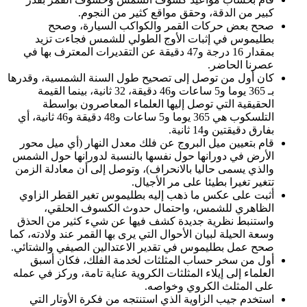
كبير من الدقة، وحقق مواقع كثير من النجوم.
صحح بعض حركات القمر والكواكب السيارة، وصحح
بطليموس في إثبات الأوج الطولي للشمس فجاءت تزيد
بمقدار 16 درجة و47 دقيقة عن التقديرات المعترف بها في
عصرنا الحاضر.
كان أول من توصل إلى تصحيح طول السنة الشمسية، وقدرها
بـ 365 يوما و5 ساعات و46 دقيقة، 32 ثانية، بينما القيمة
الحقيقية التي توصل إليها العلماء المعاصرون بواسطة
التلسكوب هي 365 يوما و5 ساعات و48 دقيقة و46 ثانية، أي
بفارق دقيقتين و14 ثانية.
قام بتعيين ميل البروج عن فلك معدل النهار (أي ميل محور
الأرض في دورانها حول نفسها بالنسبة لدورانها حول الشمس
والذي يسمى حاليا بالانحراف)، وتوصل إلى أن معادلة الزمن
تتغير تغيرا بطيئا على مر الأجيال.
أثبت على عكس ما ذهب إليه بطليموس تغير القطر الزاوي
الظاهري للشمس، واحتمال حدوث الكسوف الحلقي،
واستنبط نظرية جديدة كشف فيها عن شيء كثير من الحذق
وسعة الحيلة لبيان الأحوال التي يرى بها القمر عند ولادته، كما
صحح عمل بطليموس في تقدير الاعتدالين الصيفي والشتائي.
أول من سخر حساب المثلثات لخدمة الفلك، فكان أسبق
العلماء إلى إيلاء المثلثات الكروية عناية تامة، وركز في عمله
على المثلث الكروي وخواصه.
استخدم جيب الزاوية الذي استنتجه من فكرة الأوتار التي