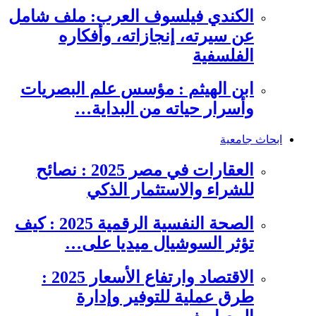
الكندي فيلسوف العرب: ملف شامل
عن سيرته، إنجازاته، وأفكاره
الفلسفية
ابن الهيثم : مؤسس علم البصريات
وأسرار حياته من البداية…
ابحاث جامعية
العقارات في مصر 2025 : نصائح
للشراء والاستثمار الذكي
الصحة النفسية الرقمية 2025 : كيف
تؤثر السوشيال ميديا على…
الاقتصاد وارتفاع الأسعار 2025 :
طرق عملية للتوفير وإدارة