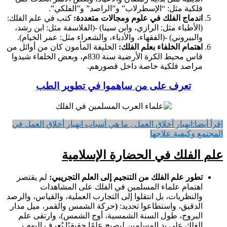
فلكية مثل: “الإسطرلاب” و”الراصد” و”الفلكي”.
اندماج الفلك في علوم ومجالات متعددة:
كتب في علم الفلك:
(الأطباء مثل: الرازي، وابن سينا) -(الفلاسفة مثل: ابن رشد،
والبيروني) -(الفقهاء، والأدباء، والشعراء مثل: عمر الخيام).
اهتمام الخلفاء بعلم الفلك:
الخليفة المأمون كان من أوائل من
قاس محيط الكرة الأرضية سنة 830م، وبعض الخلفاء شيدوا
مراصد فلكية خاصة داخل قصورهم.
تعرف على من ساهموا في تطوير الطب
إقرأ أيضا:
انهيار أخلاق العمل , ما هي أسباب انهيار أخلاق العمل في
المجتمع وكيفية علاجها
علم الفلك في الحضارة الإسلامية
تطور علم الفلك من التنجيم إلى العلم التجريبي:
لم يقتصر
اهتمام علماء المسلمين في الفلك على المشاهدات
والنظريات، بل انتقلوا إلى التجارب العملية، والقياس، والرصد
الدقيق، واستطاعوا تحديد:
(
حركة الشمس والقمر، ميل مدار
البروج، طول السنة الشمسية، أوج الشمس)، وارتقى علم
الفلك على يد المسلمين ليصبح علمًا حقيقيًا يُعرف اليوم بـ