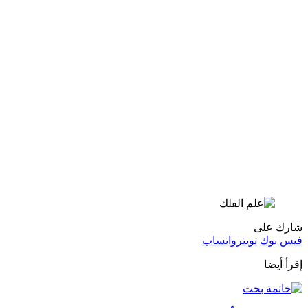
شارك على
فيس بوك
تويتر
واتساب
إقرأ أيضا