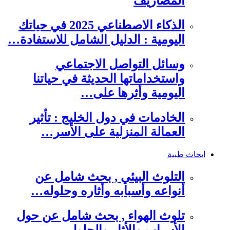
المصاريف
الذكاء الاصطناعي 2025 في حياتك
اليومية : الدليل الشامل للاستفادة…
وسائل التواصل الاجتماعي
واستخداماتها الحديثة في حياتنا
اليومية وأثرها على…
الخادمات في دول الخليج : تأثير
العمالة المنزلية على الأسر…
ابحاث طبية
التلوث البيئي , بحث شامل عن
أنواعه وأسبابه وأثاره وحلوله…
تلوث الهواء , بحث شامل عن حول
الأسباب والأثار والحلول…