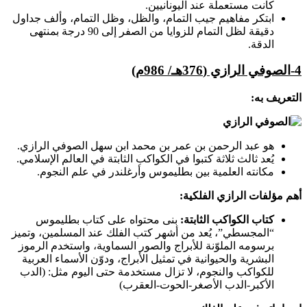
كانت مستعملة عند اليونانيين.
ابتكر مفاهيم جيب التمام، والظل، وظل التمام، وألف جداول
دقيقة لظل التمام للزوايا من الصفر إلى 90 درجة بمنتهى
الدقة.
4-
الصوفي الرازي (376هـ/ 986م)
التعريف به:
هو عبد الرحمن بن عمر بن محمد ابن سهل الصوفي الرازي.
يُعد ثالث ثلاثة كتبوا في الكواكب الثابتة في العالم الإسلامي.
مكانته العلمية بين بطليموس وأرغلندر في علم النجوم.
أهم مؤلفات الرازي الفلكية:
كتاب الكواكب الثابتة:
بنى محتواه على كتاب بطليموس
“المجسطي”، يُعد من أشهر كتب الفلك عند المسلمين، وتميز
برسومه الملوّنة للأبراج والصور السماوية، واستخدم الرموز
البشرية والحيوانية في تمثيل الأبراج، ودوّن الأسماء العربية
للكواكب والنجوم، لا تزال مستخدمة حتى اليوم مثل: (الدب
الأكبر-الدب الأصغر-الحوت-العقرب)