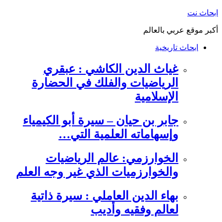
التجاوز
ابحاث نت
إلى
أكبر موقع عربي بالعالم
المحتوى
ابحاث تاريخية
غياث الدين الكاشي : عبقري
الرياضيات والفلك في الحضارة
الإسلامية
جابر بن حيان – سيرة أبو الكيمياء
وإسهاماته العلمية التي…
الخوارزمي: عالم الرياضيات
والخوارزميات الذي غير وجه العلم
بهاء الدين العاملي : سيرة ذاتية
لعالم وفقيه وأديب