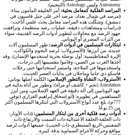
Astronomy وليس Astrology (التنجيم).
المراصد الفلكية كمعامل بحثية:
أمر الخليفة المأمون ببناء:
(
مرصد في شمال بغداد، مرصد آخر على جبل قاسيون في
دمشق)، وشكّلت هذه المراصد معامل بحث علمي أتاحت:
(
دراسات ومشاهدات دقيقة، عمليات رصد منتظمة)، وترافقت
جهود الرصد مع محاولات لتطوير أدوات الرصد القديمة، سواء
من التراث المصري أو اليوناني.
ابتكارات المسلمين في أدوات الرصد:
طور المسلمون آلات
جديدة، من أبرزها:
(
الأسترولاب: لرصد النجوم والكواكب،
الإبرة المغناطيسية: أول بوصلة بحرية استخدمها الإنسان)، وقد
أخذها العرب من الصين، وقاموا بتقسيمها إلى درجات،
واستخدموها في الملاحة، واستمر استخدامها حتى رحلات
فاسكو دي جاما وماجلان في بدايات العصر الحديث.
الأسترولاب: النشأة والتطور الإسلامي:
الكلمة أصلها يوناني:
Astrolabon (نجم + كاشف أو مرآة)، وتطور من أداة بدائية في
عهد اليونانيين إلى آلة دقيقة في العهد الإسلامي، ومن أبرز
المساهمين في تطويره:
(
أبو إسحاق إبراهيم الفزاري (توفي
777م)، بلغ عدد أنواع الأسترولاب التي ابتكرها المسلمون أكثر
من 25 نوعًا.
أدوات رصد فلكية أخرى من ابتكار المسلمين: (
ذات الأوتار-
ذات الحلقة-الحلقة الاعتدالية-ذات السمت والارتفاع-ذات
الشعبتين-الربع المسطري-ذات الجيب)، جميعها أدوات لرصد
مواقع وحركة الأجرام السماوية بدقة كبيرة.