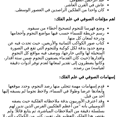
عاش في القرن العاشر.
كان واحدا من الفلكين الراصدين في العصور الوسطى.
اهم مؤلفات الصوفي في علم الفلك:
وضع فهرسا للنجوم لتصحيح أخطاء من سبقوه.
رسم خريطة للسماء حسب فيها مواضع النجوم وأحجامها
ودرجة لمعان كل منها.
كتاب صور الكواكب الثمانية والأربعين، حيث تحدث فيه عن
وضع حدود بدقة لكل كوكبة وللنجوم التي تقع في الصورة
المتخيلة لها والتي خارجها، ووصف فيه مواقع كل النجوم
وأقدارها (حيث كان القدماء يصنفون النجوم ضمن ستة أقدار،
وكانوا يضطرون إلى تقدير لمعانها لعدم توفر أدوات دقيقة
لقياسه) من رصده.
إسهامات الصوفي في علم الفلك:
قدم إسهامات مهمة تتجلى منها رصد النجوم، وحدد موقعها
وأبعادها عرضا وطولا في السماء، ولاحظ نجوما لم يسبقه إليها
أحد من قبل.
وقد اعترف الأوربيون بدقة ملاحظاته الفلكية حيث يصفه
ألدومييلي بأنه “من أعظم الفلكيين الفرس الذين ندين لهم
بسلسلة دقيقة من الملاحظات المباشرة، ثم يتابع قائلاً: ولم
يقتصر هذا الفلكي العظيم على تعيين كثير من الكواكب التي لا