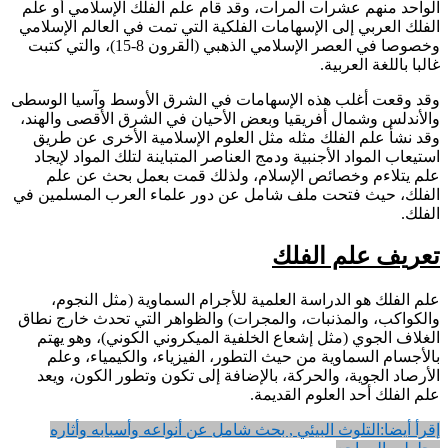
الواحد منهم عشرات المرات، وقد قام علم الفلك الإسلامي أو علم
الفلك العربي إلى الإسهامات الفلكية التي تمت في العالم الإسلامي
وخصوصا في العصر الإسلامي الذهبي (القرون 8-15)، والتي كتبت
غالبا باللغة العربية.
وقد وقعت أغلب هذه الإسهامات في الشرق الأوسط وآسيا الوسطى
والأندلس وشمال أفريقيا وبعض الأحيان في الشرق الأقصى والهند،
وقد نشأ علم الفلك مثله مثل العلوم الإسلامية الأخرى عن طريق
استيعاب المواد الأجنبية ودمج العناصر المتباينة لتلك المواد لإيجاد
علم يتلاءم وخصائص الإسلام، ولذلك قمت بعمل بحث عن علم
الفلك، حيث فتحت ملف شامل عن دور علماء العرب المسلمين في
الفلك.
تعريف علم الفلك
علم الفلك هو الدراسة العلمية للأجرام السماوية (مثل النجوم،
والكواكب، والمذنبات، والمجرات) والظواهر التي تحدث خارج نطاق
الغلاف الجوي (مثل إشعاع الخلفية الميكروني الكوني)، وهو يهتم
بالأجسام السماوية من حيث التطور، الفيزياء، والكيمياء، وعلم
الأرصاد الجوية، والحركة، بالإضافة إلى تكون وتطور الكون، ويعد
علم الفلك أحد العلوم القديمة.
إقرأ أيضا:
التلوث البيئي , بحث شامل عن أنواعه وأسبابه وأثاره