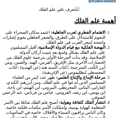
وحلوله بالمراجع
أهمية علم الفلك
الاهتمام الفطري لعرب الجاهلية:
اعتمد سكان الصحراء على
النجوم للاستدلال على الطرق، والشعر الجاهلي يحوي إشارات
واضحة لتبحر العرب في علم الفلك.
النهضة الفلكية مع قيام الدولة الإسلامية:
أقبل المسلمون
على علم الفلك بشكل واسع بعد تثبيت أركان الدولة
الإسلامية، وقد بدأت المرحلة الأولى بترجمة علوم الفلك من
الحضارات الأخرى مثل الإغريق، الفرس، الهند، والصين، ومن
أبرز الكتب المترجمة: (كتاب السند هند (عن الهندية) -كتاب
المجسطي لبطليموس (عن الإغريقية).
مرحلة الإبداع والإنتاج العلمي:
ظهر عدد كبير من العلماء
المسلمين الذين أبدعوا في علم الفلك، ومن أبرزهم: الكندي،
الفارابي، البتاني، المجريطي، البيروني، ابن الهيثم، ابن باجة،
ابن يونس، ابن رشد، القزويني، عباس بن فرناس، عبد الرحمن
الصوفي.
انتشار الفلك كثقافة وهواية:
أصبح علم الفلك شائعًا بين الأسر
المتعلمة كهواية يومية، وامتلكت الأسر مكتبات فلكية خاصة،
وكان الناس يراقبون السماء والأفلاك، خاصة في المناسبات
الدينية مثل بداية رمضان والأعياد، وبعض الأسر اتخذت كُنى