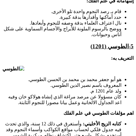
إسهاماته في علم الفلك:
قام بـ رصد النجوم واحدة تلو الأخرى.
حدد أماكنها وأقدارها بدقة كبيرة.
نال اعتراف العلماء بدقة وصفه للنجوم وأبعادها.
ووضح بالرسوم الملونة للأبراج والأجسام السماوية على شكل
أناس وحيوانات.
5-
الطوسي
(
1201
)
التعريف به:
هو أبو جعفر محمد بن محمد بن الحسن الطوسي.
المعروف باسم نصير الدين الطوسي.
ولد عام 1201 م.
كان مسؤولا عن مرصد مراغة الذي إنشاه هولاكو خان وفيه
اعد الجداول الالخانية وعمل بيانا مصورا للنجوم الثابتة.
اهم مؤلفات الطوسي في علم الفلك
كتابه الزيج الأخليني
:
وأستغرق في ذلك 12 سنة، والذي تحدث
فيه جدول فلكي لحساب مواقع الكواكب وأسماء النجوم وقد
أستخدم بشكل واسع حتى اكتشاف نظام مركزية الشمس