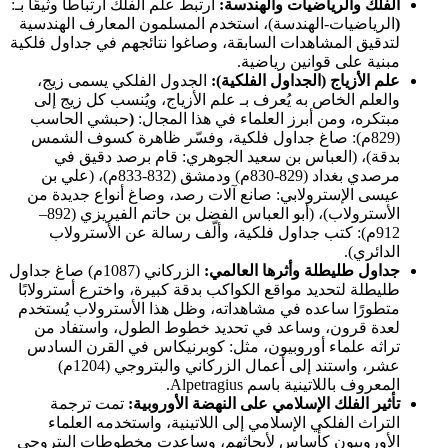
الفلك والرياضيات والهندسة:
ارتبط علم الفلك ارتباطًا وثيقًا بـ:
(
الرياضيات-الهندسة)، استخدم المسلمون المعارف الهندسية
لتدقيق المشاهدات السابقة، وصاغوا نتائجهم في جداول فلكية
مبنية على قوانين رياضية.
علم الأزياج (الجداول الفلكية):
الجدول الفلكي يسمى زيج،
والعلم الخاص به يُعرف بـ علم الأزياج، ويُنسب كل زيج إلى
مبتكره، ومن أبرز العلماء في هذا المجال:
(
حبشي الحاسب
(829م): صاغ جداول فلكية، وفسّر ظاهرة كسوف الشمس
بدقة)، (العباس بن سعيد الجوهري: قام برصد دقيق في
مرصدي بغداد (829-830م) ودمشق (832-833م)، (علي بن
عيسى الإسترولابي: صانع آلات رصد، وصاغ أنواع جديدة من
الأسترولاب)، (أبو العباس الفضل بن حاتم الفيريزي (892–
912م): كتب جداول فلكية، وألّف رسالة عن الأسترولاب
الدائري).
جداول طليطلة وأثرها العالمي:
الزركاني (1087م) صاغ جداول
طليطلة لتحديد مواقع الكواكب بدقة كبيرة، واخترع أسترولابًا
متطورًا ساعده في مشاهداته، وظل هذا الأسترولاب يُستخدم
لعدة قرون، وساعد في تحديد خطوط الطول، واستفاد من
تراثه علماء أوروبيون، مثل: كوبرنيكاس في القرن السادس
عشر، واستند إلى أعمال الزركاني والبتروجي (1204م)
المعروف باللاتينية باسم Alpetragius.
تأثير الفلك الإسلامي على النهضة الأوروبية:
تمت ترجمة
التراث الفلكي الإسلامي إلى اللاتينية، واستخدمه العلماء
الأوروبيون كأساس لأبحاثهم، وساعدت مخطوطات البتروجي