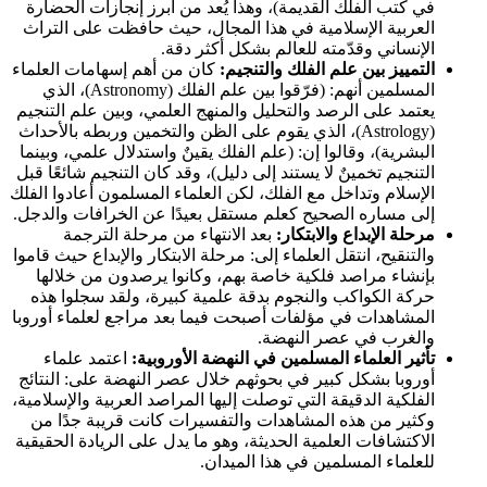
في كتب الفلك القديمة)، وهذا يُعد من أبرز إنجازات الحضارة
العربية الإسلامية في هذا المجال، حيث حافظت على التراث
الإنساني وقدّمته للعالم بشكل أكثر دقة.
التمييز بين علم الفلك والتنجيم:
كان من أهم إسهامات العلماء
المسلمين أنهم: (فرّقوا بين علم الفلك (Astronomy)، الذي
يعتمد على الرصد والتحليل والمنهج العلمي، وبين علم التنجيم
(Astrology)، الذي يقوم على الظن والتخمين وربطه بالأحداث
البشرية)، وقالوا إن: (علم الفلك يقينٌ واستدلال علمي، وبينما
التنجيم تخمينٌ لا يستند إلى دليل)، وقد كان التنجيم شائعًا قبل
الإسلام وتداخل مع الفلك، لكن العلماء المسلمون أعادوا الفلك
إلى مساره الصحيح كعلم مستقل بعيدًا عن الخرافات والدجل.
مرحلة الإبداع والابتكار:
بعد الانتهاء من مرحلة الترجمة
والتنقيح، انتقل العلماء إلى: مرحلة الابتكار والإبداع حيث قاموا
بإنشاء مراصد فلكية خاصة بهم، وكانوا يرصدون من خلالها
حركة الكواكب والنجوم بدقة علمية كبيرة، ولقد سجلوا هذه
المشاهدات في مؤلفات أصبحت فيما بعد مراجع لعلماء أوروبا
والغرب في عصر النهضة.
تأثير العلماء المسلمين في النهضة الأوروبية:
اعتمد علماء
أوروبا بشكل كبير في بحوثهم خلال عصر النهضة على: النتائج
الفلكية الدقيقة التي توصلت إليها المراصد العربية والإسلامية،
وكثير من هذه المشاهدات والتفسيرات كانت قريبة جدًا من
الاكتشافات العلمية الحديثة، وهو ما يدل على الريادة الحقيقية
للعلماء المسلمين في هذا الميدان.