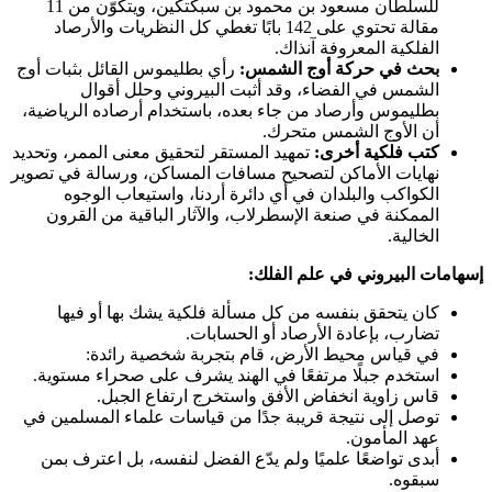
للسلطان مسعود بن محمود بن سبكتكين، ويتكوّن من 11
مقالة تحتوي على 142 بابًا تغطي كل النظريات والأرصاد
الفلكية المعروفة آنذاك.
بحث في حركة أوج الشمس:
رأي بطليموس القائل بثبات أوج
الشمس في الفضاء، وقد أثبت البيروني وحلل أقوال
بطليموس وأرصاد من جاء بعده، باستخدام أرصاده الرياضية،
أن الأوج الشمس متحرك.
كتب فلكية أخرى:
تمهيد المستقر لتحقيق معنى الممر، وتحديد
نهايات الأماكن لتصحيح مسافات المساكن، ورسالة في تصوير
الكواكب والبلدان في أي دائرة أردنا، واستيعاب الوجوه
الممكنة في صنعة الإسطرلاب، والآثار الباقية من القرون
الخالية.
إسهامات البيروني في علم الفلك:
كان يتحقق بنفسه من كل مسألة فلكية يشك بها أو فيها
تضارب، بإعادة الأرصاد أو الحسابات.
في قياس محيط الأرض، قام بتجربة شخصية رائدة:
استخدم جبلًا مرتفعًا في الهند يشرف على صحراء مستوية.
قاس زاوية انخفاض الأفق واستخرج ارتفاع الجبل.
توصل إلى نتيجة قريبة جدًا من قياسات علماء المسلمين في
عهد المأمون.
أبدى تواضعًا علميًا ولم يدّع الفضل لنفسه، بل اعترف بمن
سبقوه.