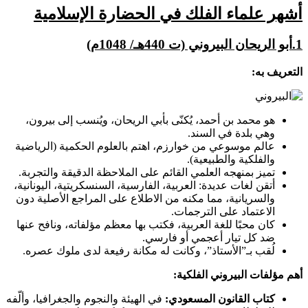
أشهر
علماء الفلك في الحضارة الإسلامية
1.أبو الريحان البيروني (ت 440هـ/ 1048م)
التعريف به:
هو محمد بن أحمد، يُكنّى بأبي الريحان، ويُنسب إلى بيرون،
وهي بلدة في السند.
عالم موسوعي من خوارزم، اهتم بالعلوم الحكمية (الرياضية
والفلكية والطبيعية).
تميز بمنهجه العلمي القائم على الملاحظة الدقيقة والتجربة.
أتقن لغات عديدة: العربية، الفارسية، السنسكريتية، اليونانية،
والسريانية، مما مكنه من الاطلاع على المراجع الأصلية دون
الاعتماد على الترجمات.
كان محبًا للغة العربية، فكتب بها معظم مؤلفاته، ونافح عنها
ضد كل تيار أعجمي أو فارسي.
لُقب بـ”الأستاذ”، وكانت له مكانة رفيعة لدى ملوك عصره.
أهم مؤلفات البيروني الفلكية:
كتاب القانون المسعودي:
في الهيئة والنجوم والجغرافيا، وألّفه