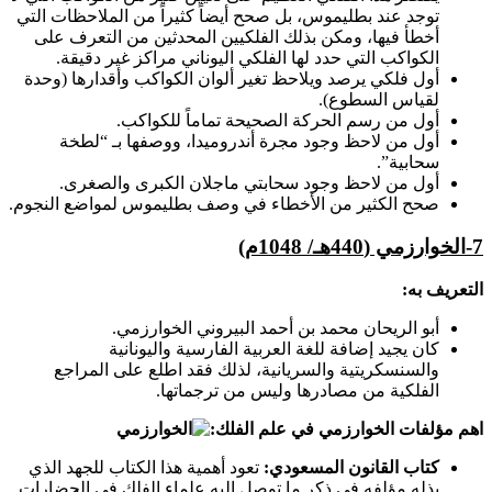
توجد عند بطليموس، بل صحح أيضاً كثيراً من الملاحظات التي
أخطأ فيها، ومكن بذلك الفلكيين المحدثين من التعرف على
الكواكب التي حدد لها الفلكي اليوناني مراكز غير دقيقة.
أول فلكي يرصد ويلاحظ تغير ألوان الكواكب وأقدارها (وحدة
لقياس السطوع).
أول من رسم الحركة الصحيحة تماماً للكواكب.
أول من لاحظ وجود مجرة أندروميدا، ووصفها بـ “لطخة
سحابية”.
أول من لاحظ وجود سحابتي ماجلان الكبرى والصغرى.
صحح الكثير من الأخطاء في وصف بطليموس لمواضع النجوم.
7-
الخوارزمي (440هـ/ 1048م)
التعريف به:
أبو الريحان محمد بن أحمد البيروني الخوارزمي.
كان يجيد إضافة للغة العربية الفارسية واليونانية
والسنسكريتية والسريانية، لذلك فقد اطلع على المراجع
الفلكية من مصادرها وليس من ترجماتها.
اهم مؤلفات الخوارزمي في علم الفلك:
كتاب القانون المسعودي:
تعود أهمية هذا الكتاب للجهد الذي
بذله مؤلفه في ذكر ما توصل إليه علماء الفلك في الحضارات