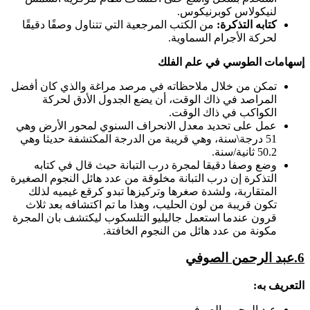
لنيكولاس كوبرنيكوس.
كتابه التذكرة:
من الكتب المرجعية التي تتناول وصفًا دقيقًا
لحركة الأجرام السماوية.
إسهامات الطوسي في علم الفلك
تمكن من خلال ملاحظاته في مرصد مراغة والذي كان أفضل
المراصد في ذاك الوقت، أن يضع الجدول الأدق لحركة
الكواكب في ذاك الوقت.
عمل على تحديد معدل الانحراف السنوي لمحور الأرض وهي
51 درجة\سنة، وهي قريبة من الدرجة المكتشفة حديثا وهي
50.2 ثانية/سنة.
وضع وصفا دقيقا لمجرة درب التبانة حيث قال في كتابه
التذكرة إن درب التبانة مخلوقة من عدد هائل النجوم الصغيرة
المتقاربة، ولشدة صغرها وتركيزها تبدو كرقع غيميه لذلك
تكون قريبة من لون الحليب، وهذا ما تم اكتشافه بعد ثلاث
قرون عندما استعمل جاليليو التلسكوب ليكتشف بان المجرة
مكونة من عدد هائل من النجوم الخافتة.
6
.عبد الرحمن الصوفي
التعريف به:
عبد الرحمن الصوفي.