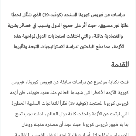
دراسات عن فيروس كورونا المستجد (كوفيد-19) الذي شكّل تحديًا
عالميًا غير مسبوق، حيث أثّر على جميع الدول وتسبب في خسائر بشرية
واقتصادية هائلة، والتي اختلفت استجابات الدول لمواجهة هذه
الأزمة، مما دفع الباحثين لدراسة الاستراتيجيات المتبعة وتأثيرها.
المقدمة
قمت بكتابة موضوع عن دراسات سابقة عن فيروس كورونا، فيروس
كورونا الأزمة الأخطر التي شهدها العالم منذ عقود طويلة، فان أزمة
فيروس كورونا المستجد (كوفيد 19) نظراً للتداعيات السلبية الخطيرة
التي ترتبت عن الأزمة ولحقت كافة دول العالم، لذلك يجب تتبع
بداية ظهور فيروس كورونا حيث نجد أن مصدره مدينة ووهان
الصينية، ولهذا خلال أسابيع قليلة امتد انتشار الفيروس للغالبية