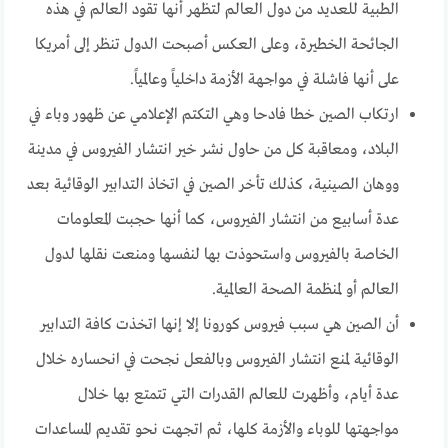
الطبية للعديد من دول العالم لتظهر أنها تقود العالم في هذه
الجائحة الخطيرة، وعلى العكس أصبحت الدول تنظر إلى أمريكا
على أنها فاشلة في مواجهة الأزمة داخلياً وعالمياً.
ارتكاب الصين خطا فادحا وهي التكتم الإعلامي عن ظهور وباء في
البلاد، ومعاقبة كل من حاول نشر خير انتشار الفيروس في مدينة
ووهان الصينية، كذلك تأخر الصين في اتخاذ التدابير الوقائية بعد
عدة أسابيع من انتشار الفيروس، كما أنها حجبت المعلومات
الخاصة بالفيروس واستحوذت بها لنفسها ومنعت نقلها لدول
العالم أو لمنظمة الصحة العالمية.
أن الصين هي سبب فيروس كورونا إلا إنها اتخذت كافة التدابير
الوقائية لمنع انتشار الفيروس وبالفعل نجحت في انحساره خلال
عدة أيام، وأظهرت للعالم القدرات التي تتمتع بها خلال
مواجهتها للوباء والأزمة كلها، ثم اتجهت نحو تقديم المساعدات