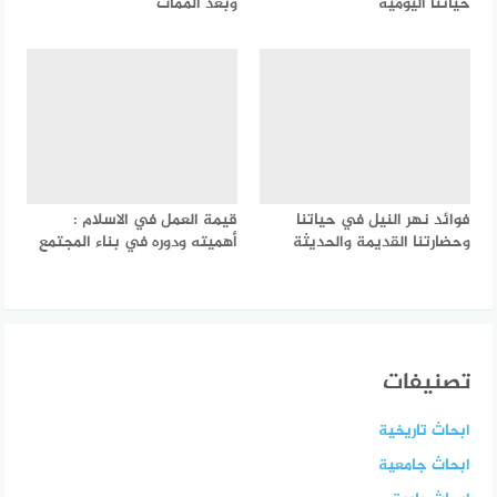
حياتنا اليومية
وبعد الممات
فوائد نهر النيل في حياتنا
قيمة العمل في الاسلام :
وحضارتنا القديمة والحديثة
أهميته ودوره في بناء المجتمع
تصنيفات
ابحاث تاريخية
ابحاث جامعية