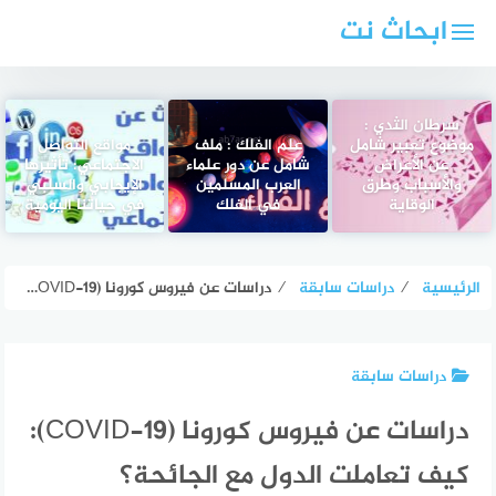
لتجاوز
ابحاث نت
لى
لمحتوى
سرطان الثدي :
موضوع تعبير شامل
علم الفلك : ملف
مواقع التواصل
عن الأعراض
شامل عن دور علماء
الاجتماعي: تأثيرها
والأسباب وطرق
العرب المسلمين
الإيجابي والسلبي
الوقاية
في الفلك
في حياتنا اليومية
الرئيسية
⁄
دراسات سابقة
⁄
دراسات عن فيروس كورونا (COVID-19): كيف تعاملت الدول مع الجائحة؟
دراسات سابقة
دراسات عن فيروس كورونا (COVID-19):
كيف تعاملت الدول مع الجائحة؟