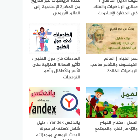
غياث الدين الكاشي :
علماء الرياضيات عبر التاريخ
عبقري الرياضيات والفلك
من الحضارة الإسلامية إلى
في الحضارة الإسلامية
العالم الأوروبي
عمر الخيام | العالم
الخادمات في دول الخليج :
الفيلسوف والشاعر صاحب
تأثير العمالة المنزلية على
الرباعيات الخالدة
الأسر والأطفال وأهم
التوصيات
العمل : مفتاح النجاح
ياندكس Yandex : دليل
والازدهار للفرد والمجتمع
شامل لاستخدام محرك
البحث الروسي ومميزاته