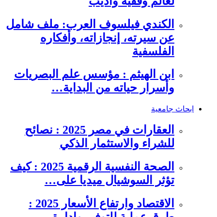
لعالم وفقيه وأديب
الكندي فيلسوف العرب: ملف شامل
عن سيرته، إنجازاته، وأفكاره
الفلسفية
ابن الهيثم : مؤسس علم البصريات
وأسرار حياته من البداية…
ابحاث جامعية
العقارات في مصر 2025 : نصائح
للشراء والاستثمار الذكي
الصحة النفسية الرقمية 2025 : كيف
تؤثر السوشيال ميديا على…
الاقتصاد وارتفاع الأسعار 2025 :