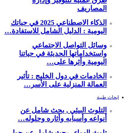
طرق عملية للتوفير وإدارة
المصاريف
الذكاء الاصطناعي 2025 في حياتك
اليومية : الدليل الشامل للاستفادة…
وسائل التواصل الاجتماعي
واستخداماتها الحديثة في حياتنا
اليومية وأثرها على…
الخادمات في دول الخليج : تأثير
العمالة المنزلية على الأسر…
ابحاث طبية
التلوث البيئي , بحث شامل عن
أنواعه وأسبابه وأثاره وحلوله…
تلوث الهواء , بحث شامل عن حول