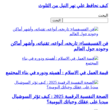
كيف نحافظ علي نهر النيل من التلوث
البحث
البحث
فن الفسيفساء: تاريخه، أنواعه، تقنياته، وأشهر أماكن
وجوده حول العالم
قيمة العمل في الاسلام : أهميته ودوره في بناء المجتمع
الصحة النفسية الرقمية 2025 : كيف تؤثر السوشيال
ميديا على عقلك وحياتك اليومية؟