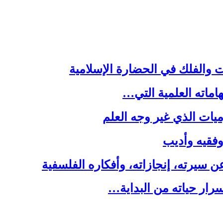
ت والفلك في الحضارة الإسلامية
هاماته العلمية التي…
يات الذي غير وجه العلم
 وفقيه وأديب
سيرته، إنجازاته، وأفكاره الفلسفية
رار حياته من البداية…