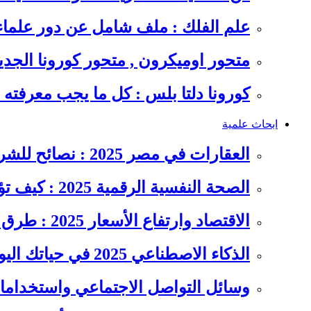
علم الفلك : ملف شامل عن دور علما
متحور اوميكرون , متحور كورونا الجد
كورونا دلتا بلس : كل ما يجب معرفت
ابحاث علمية
العقارات في مصر 2025 : نصائح للشراء والاستثمار الذكي
الصحة النفسية الرقمية 2025 : كيف تؤثر السوشيال ميديا على…
الاقتصاد وارتفاع الأسعار 2025 : طرق عملية للتوفير وإدارة المصاريف
الذكاء الاصطناعي 2025 في حياتك اليومية : الدليل الشامل للاستفادة…
وسائل التواصل الاجتماعي واستخداماته