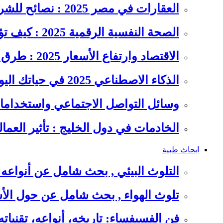
العقارات في مصر 2025 : نصائح للشراء والاستثمار الذكي
الصحة النفسية الرقمية 2025 : كيف تؤثر السوشيال ميديا على…
الاقتصاد وارتفاع الأسعار 2025 : طرق عملية للتوفير وإدارة المصاريف
الذكاء الاصطناعي 2025 في حياتك اليومية : الدليل الشامل للاستفادة…
وسائل التواصل الاجتماعي واستخداماته
الخادمات في دول الخليج : تأثير العما
ابحاث طبية
التلوث البيئي , بحث شامل عن أنواعه 
تلوث الهواء , بحث شامل عن حول الأس
فن الفسيفساء: تاريخه، أنواعه، تقنيات