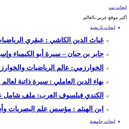
التجاوز
ابحاث نت
إلى
أكبر موقع عربي بالعالم
المحتوى
ابحاث تاريخية
غياث الدين الكاشي : عبقري الرياضيا
جابر بن حيان – سيرة أبو الكيمياء وإس
الخوارزمي: عالم الرياضيات والخوارزم
بهاء الدين العاملي : سيرة ذاتية لعالم
الكندي فيلسوف العرب: ملف شامل عن 
ابن الهيثم : مؤسس علم البصريات وأس
ابحاث جامعية