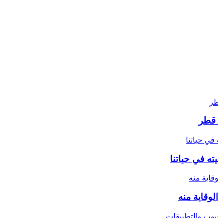
 قطر
ته في حياتنا
وقاية منه