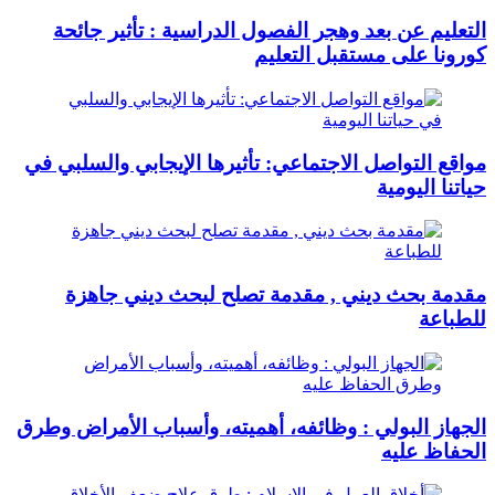
التعليم عن بعد وهجر الفصول الدراسية : تأثير جائحة
كورونا على مستقبل التعليم
مواقع التواصل الاجتماعي: تأثيرها الإيجابي والسلبي في
حياتنا اليومية
مقدمة بحث ديني , مقدمة تصلح لبحث ديني جاهزة
للطباعة
الجهاز البولي : وظائفه، أهميته، وأسباب الأمراض وطرق
الحفاظ عليه