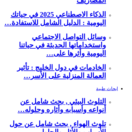
المصاريف
الذكاء الاصطناعي 2025 في حياتك
اليومية : الدليل الشامل للاستفادة…
وسائل التواصل الاجتماعي
واستخداماتها الحديثة في حياتنا
اليومية وأثرها على…
الخادمات في دول الخليج : تأثير
العمالة المنزلية على الأسر…
ابحاث طبية
التلوث البيئي , بحث شامل عن
أنواعه وأسبابه وأثاره وحلوله…
تلوث الهواء , بحث شامل عن حول
الأسباب والأثار والحلول…