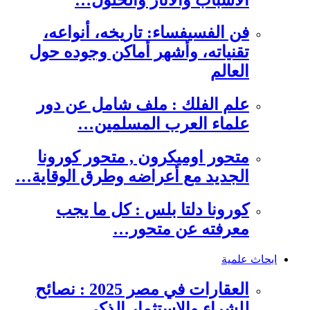
فن الفسيفساء: تاريخه، أنواعه،
تقنياته، وأشهر أماكن وجوده حول
العالم
علم الفلك : ملف شامل عن دور
علماء العرب المسلمين…
متحور اوميكرون , متحور كورونا
الجديد مع أعراضه وطرق الوقاية…
كورونا دلتا بلس : كل ما يجب
معرفته عن متحور…
ابحاث علمية
العقارات في مصر 2025 : نصائح
للشراء والاستثمار الذكي