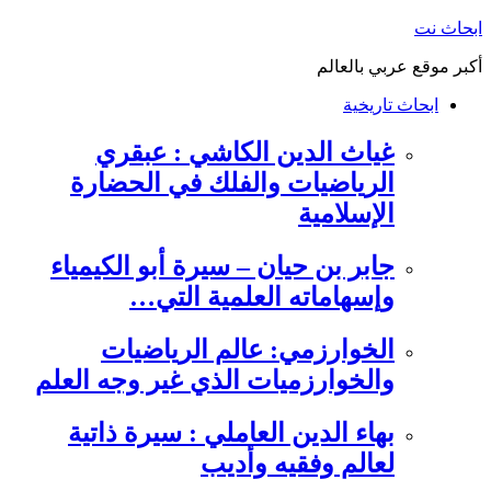
التجاوز
ابحاث نت
إلى
أكبر موقع عربي بالعالم
المحتوى
ابحاث تاريخية
غياث الدين الكاشي : عبقري
الرياضيات والفلك في الحضارة
الإسلامية
جابر بن حيان – سيرة أبو الكيمياء
وإسهاماته العلمية التي…
الخوارزمي: عالم الرياضيات
والخوارزميات الذي غير وجه العلم
بهاء الدين العاملي : سيرة ذاتية
لعالم وفقيه وأديب