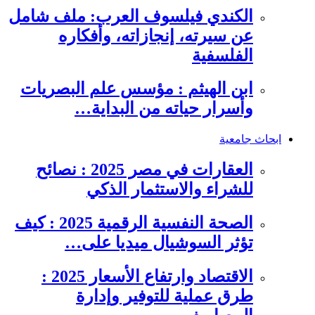
الكندي فيلسوف العرب: ملف شامل
عن سيرته، إنجازاته، وأفكاره
الفلسفية
ابن الهيثم : مؤسس علم البصريات
وأسرار حياته من البداية…
ابحاث جامعية
العقارات في مصر 2025 : نصائح
للشراء والاستثمار الذكي
الصحة النفسية الرقمية 2025 : كيف
تؤثر السوشيال ميديا على…
الاقتصاد وارتفاع الأسعار 2025 :
طرق عملية للتوفير وإدارة