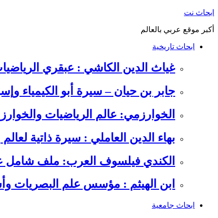
التجاوز
ابحاث نت
إلى
أكبر موقع عربي بالعالم
المحتوى
ابحاث تاريخية
غياث الدين الكاشي : عبقري الرياضيا
جابر بن حيان – سيرة أبو الكيمياء وإس
الخوارزمي: عالم الرياضيات والخوارزم
بهاء الدين العاملي : سيرة ذاتية لعالم
الكندي فيلسوف العرب: ملف شامل عن 
ابن الهيثم : مؤسس علم البصريات وأس
ابحاث جامعية