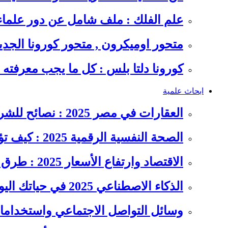
علم الفلك : ملف شامل عن دور علما
متحور اوميكرون , متحور كورونا الجد
كورونا دلتا بلس : كل ما يجب معرفت
ابحاث علمية
العقارات في مصر 2025 : نصائح للشراء والاستثمار الذكي
الصحة النفسية الرقمية 2025 : كيف تؤثر السوشيال ميديا على…
الاقتصاد وارتفاع الأسعار 2025 : طرق عملية للتوفير وإدارة المصاريف
الذكاء الاصطناعي 2025 في حياتك اليومية : الدليل الشامل للاستفادة…
وسائل التواصل الاجتماعي واستخداماته