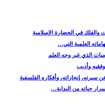
ت والفلك في الحضارة الإسلامية
هاماته العلمية التي…
يات الذي غير وجه العلم
 وفقيه وأديب
سيرته، إنجازاته، وأفكاره الفلسفية
رار حياته من البداية…