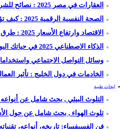
العقارات في مصر 2025 : نصائح للشراء والاستثمار الذكي
الصحة النفسية الرقمية 2025 : كيف تؤثر السوشيال ميديا على…
الاقتصاد وارتفاع الأسعار 2025 : طرق عملية للتوفير وإدارة المصاريف
الذكاء الاصطناعي 2025 في حياتك اليومية : الدليل الشامل للاستفادة…
وسائل التواصل الاجتماعي واستخداماته
الخادمات في دول الخليج : تأثير العما
ابحاث طبية
التلوث البيئي , بحث شامل عن أنواعه 
تلوث الهواء , بحث شامل عن حول الأس
فن الفسيفساء: تاريخه، أنواعه، تقنيات