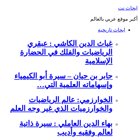
التجاوز
ابحاث نت
إلى
أكبر موقع عربي بالعالم
المحتوى
ابحاث تاريخية
غياث الدين الكاشي : عبقري
الرياضيات والفلك في الحضارة
الإسلامية
جابر بن حيان – سيرة أبو الكيمياء
وإسهاماته العلمية التي…
الخوارزمي: عالم الرياضيات
والخوارزميات الذي غير وجه العلم
بهاء الدين العاملي : سيرة ذاتية
لعالم وفقيه وأديب