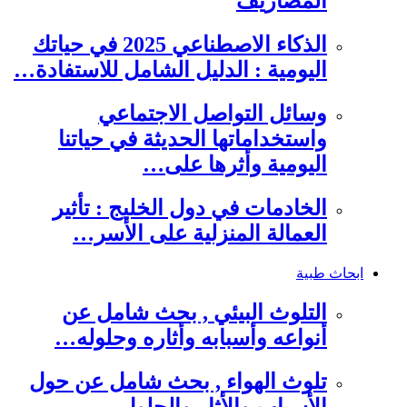
المصاريف
الذكاء الاصطناعي 2025 في حياتك
اليومية : الدليل الشامل للاستفادة…
وسائل التواصل الاجتماعي
واستخداماتها الحديثة في حياتنا
اليومية وأثرها على…
الخادمات في دول الخليج : تأثير
العمالة المنزلية على الأسر…
ابحاث طبية
التلوث البيئي , بحث شامل عن
أنواعه وأسبابه وأثاره وحلوله…
تلوث الهواء , بحث شامل عن حول
الأسباب والأثار والحلول…