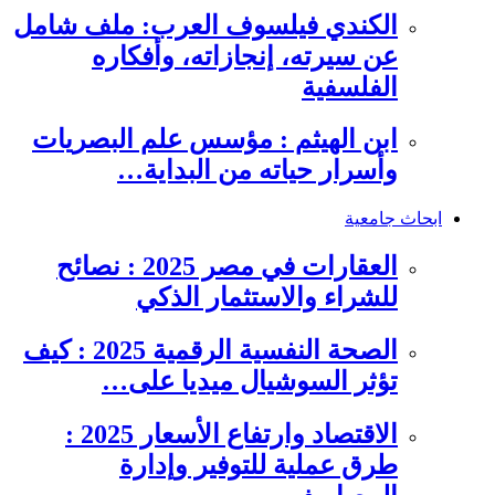
الكندي فيلسوف العرب: ملف شامل
عن سيرته، إنجازاته، وأفكاره
الفلسفية
ابن الهيثم : مؤسس علم البصريات
وأسرار حياته من البداية…
ابحاث جامعية
العقارات في مصر 2025 : نصائح
للشراء والاستثمار الذكي
الصحة النفسية الرقمية 2025 : كيف
تؤثر السوشيال ميديا على…
الاقتصاد وارتفاع الأسعار 2025 :
طرق عملية للتوفير وإدارة