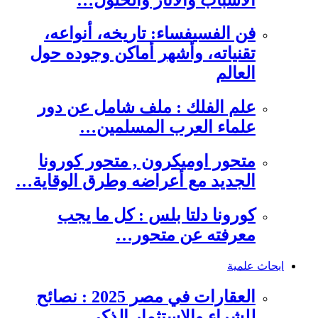
فن الفسيفساء: تاريخه، أنواعه،
تقنياته، وأشهر أماكن وجوده حول
العالم
علم الفلك : ملف شامل عن دور
علماء العرب المسلمين…
متحور اوميكرون , متحور كورونا
الجديد مع أعراضه وطرق الوقاية…
كورونا دلتا بلس : كل ما يجب
معرفته عن متحور…
ابحاث علمية
العقارات في مصر 2025 : نصائح
للشراء والاستثمار الذكي