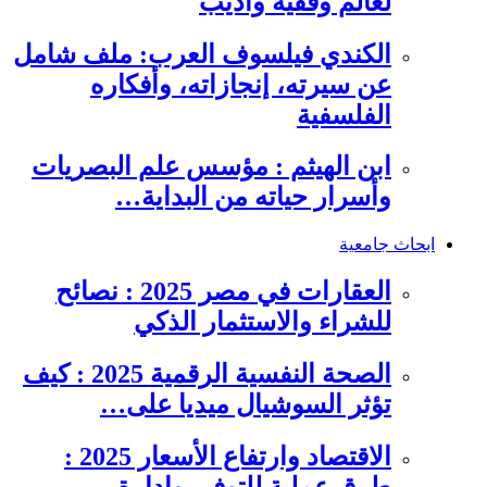
لعالم وفقيه وأديب
الكندي فيلسوف العرب: ملف شامل
عن سيرته، إنجازاته، وأفكاره
الفلسفية
ابن الهيثم : مؤسس علم البصريات
وأسرار حياته من البداية…
ابحاث جامعية
العقارات في مصر 2025 : نصائح
للشراء والاستثمار الذكي
الصحة النفسية الرقمية 2025 : كيف
تؤثر السوشيال ميديا على…
الاقتصاد وارتفاع الأسعار 2025 :