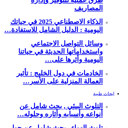
طرق عملية للتوفير وإدارة
المصاريف
الذكاء الاصطناعي 2025 في حياتك
اليومية : الدليل الشامل للاستفادة…
وسائل التواصل الاجتماعي
واستخداماتها الحديثة في حياتنا
اليومية وأثرها على…
الخادمات في دول الخليج : تأثير
العمالة المنزلية على الأسر…
ابحاث طبية
التلوث البيئي , بحث شامل عن
أنواعه وأسبابه وأثاره وحلوله…
تلوث الهواء , بحث شامل عن حول