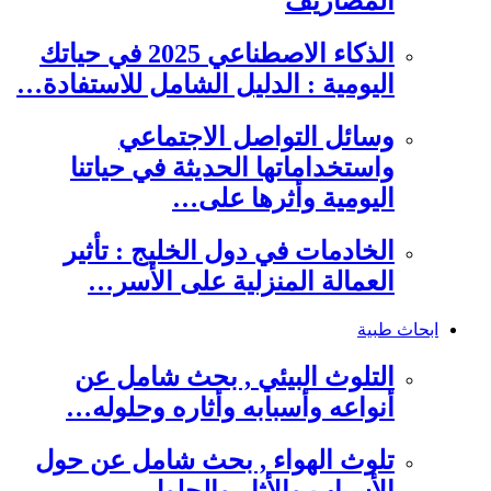
المصاريف
الذكاء الاصطناعي 2025 في حياتك
اليومية : الدليل الشامل للاستفادة…
وسائل التواصل الاجتماعي
واستخداماتها الحديثة في حياتنا
اليومية وأثرها على…
الخادمات في دول الخليج : تأثير
العمالة المنزلية على الأسر…
ابحاث طبية
التلوث البيئي , بحث شامل عن
أنواعه وأسبابه وأثاره وحلوله…
تلوث الهواء , بحث شامل عن حول
الأسباب والأثار والحلول…