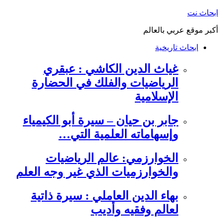
التجاوز
ابحاث نت
إلى
أكبر موقع عربي بالعالم
المحتوى
ابحاث تاريخية
غياث الدين الكاشي : عبقري
الرياضيات والفلك في الحضارة
الإسلامية
جابر بن حيان – سيرة أبو الكيمياء
وإسهاماته العلمية التي…
الخوارزمي: عالم الرياضيات
والخوارزميات الذي غير وجه العلم
بهاء الدين العاملي : سيرة ذاتية
لعالم وفقيه وأديب