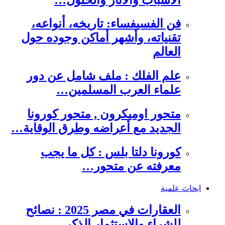
فن الفسيفساء: تاريخه، أنواعه،
تقنياته، وأشهر أماكن وجوده حول
العالم
علم الفلك : ملف شامل عن دور
علماء العرب المسلمين…
متحور اوميكرون , متحور كورونا
الجديد مع أعراضه وطرق الوقاية…
كورونا دلتا بلس : كل ما يجب
معرفته عن متحور…
ابحاث علمية
العقارات في مصر 2025 : نصائح
للشراء والاستثمار الذكي