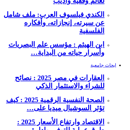
لعالم وفقيه وأديب
الكندي فيلسوف العرب: ملف شامل
عن سيرته، إنجازاته، وأفكاره
الفلسفية
ابن الهيثم : مؤسس علم البصريات
وأسرار حياته من البداية…
ابحاث جامعية
العقارات في مصر 2025 : نصائح
للشراء والاستثمار الذكي
الصحة النفسية الرقمية 2025 : كيف
تؤثر السوشيال ميديا على…
الاقتصاد وارتفاع الأسعار 2025 :