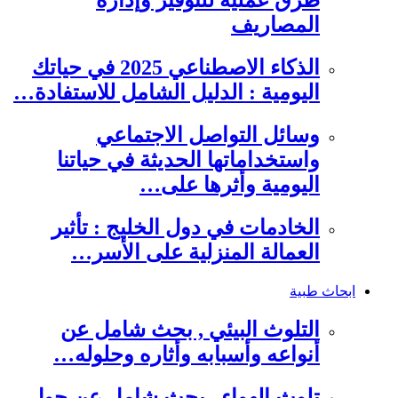
طرق عملية للتوفير وإدارة
المصاريف
الذكاء الاصطناعي 2025 في حياتك
اليومية : الدليل الشامل للاستفادة…
وسائل التواصل الاجتماعي
واستخداماتها الحديثة في حياتنا
اليومية وأثرها على…
الخادمات في دول الخليج : تأثير
العمالة المنزلية على الأسر…
ابحاث طبية
التلوث البيئي , بحث شامل عن
أنواعه وأسبابه وأثاره وحلوله…
تلوث الهواء , بحث شامل عن حول