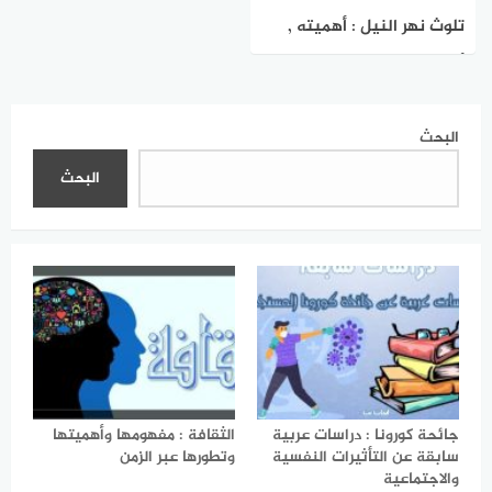
تلوث نهر النيل : أهميته ,
أسبابه , آثاره ، والحلول
للحفاظ على شريان الحياة
البحث
البحث
جائحة كورونا : دراسات عربية
الثقافة : مفهومها وأهميتها
سابقة عن التأثيرات النفسية
وتطورها عبر الزمن
والاجتماعية