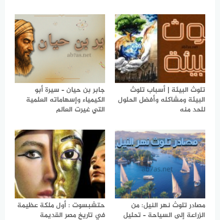
تلوث البيئة | أسباب تلوث
جابر بن حيان – سيرة أبو
البيئة ومشاكله وأفضل الحلول
الكيمياء وإسهاماته العلمية
للحد منه
التي غيرت العالم
مصادر تلوث نهر النيل: من
حتشبسوت : أول ملكة عظيمة
الزراعة إلى السياحة – تحليل
في تاريخ مصر القديمة