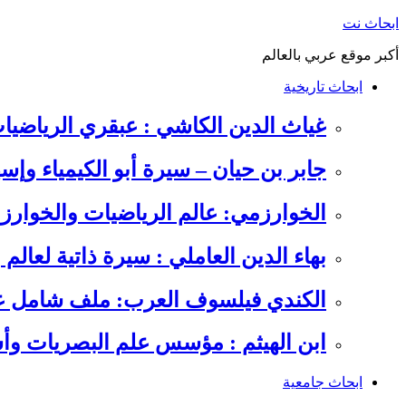
التجاوز
ابحاث نت
إلى
أكبر موقع عربي بالعالم
المحتوى
ابحاث تاريخية
غياث الدين الكاشي : عبقري الرياضيا
جابر بن حيان – سيرة أبو الكيمياء وإس
الخوارزمي: عالم الرياضيات والخوارزم
بهاء الدين العاملي : سيرة ذاتية لعالم
الكندي فيلسوف العرب: ملف شامل عن 
ابن الهيثم : مؤسس علم البصريات وأس
ابحاث جامعية