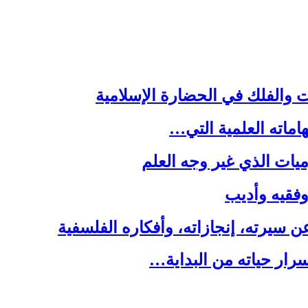
ت والفلك في الحضارة الإسلامية
هاماته العلمية التي…
يات الذي غير وجه العلم
 وفقيه وأديب
سيرته، إنجازاته، وأفكاره الفلسفية
رار حياته من البداية…