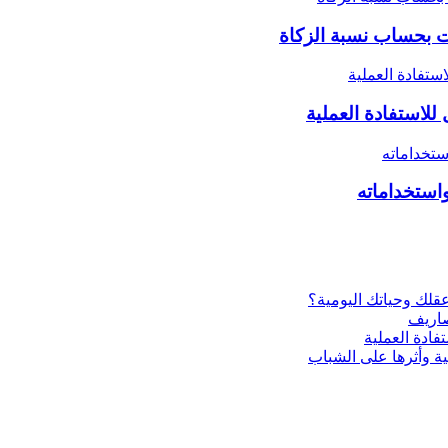
ت بحساب نسبة الزكاة
واستخداماته
ية وأثرها على الشباب