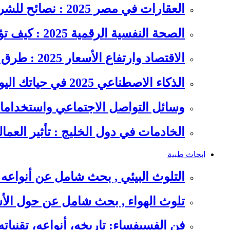
العقارات في مصر 2025 : نصائح للشراء والاستثمار الذكي
الصحة النفسية الرقمية 2025 : كيف تؤثر السوشيال ميديا على…
الاقتصاد وارتفاع الأسعار 2025 : طرق عملية للتوفير وإدارة المصاريف
الذكاء الاصطناعي 2025 في حياتك اليومية : الدليل الشامل للاستفادة…
وسائل التواصل الاجتماعي واستخداماته
الخادمات في دول الخليج : تأثير العما
ابحاث طبية
التلوث البيئي , بحث شامل عن أنواعه 
تلوث الهواء , بحث شامل عن حول الأس
فن الفسيفساء: تاريخه، أنواعه، تقنيات