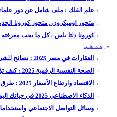
علم الفلك : ملف شامل عن دور علما
متحور اوميكرون , متحور كورونا الجد
كورونا دلتا بلس : كل ما يجب معرفت
ابحاث علمية
العقارات في مصر 2025 : نصائح للشراء والاستثمار الذكي
الصحة النفسية الرقمية 2025 : كيف تؤثر السوشيال ميديا على…
الاقتصاد وارتفاع الأسعار 2025 : طرق عملية للتوفير وإدارة المصاريف
الذكاء الاصطناعي 2025 في حياتك اليومية : الدليل الشامل للاستفادة…
وسائل التواصل الاجتماعي واستخداماته