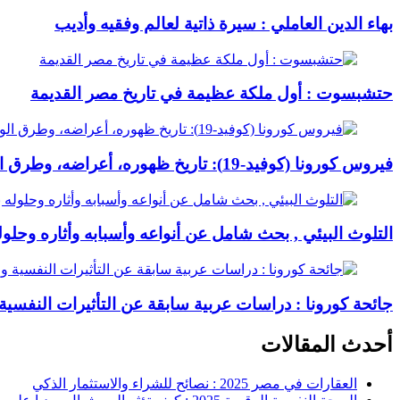
بهاء الدين العاملي : سيرة ذاتية لعالم وفقيه وأديب
حتشبسوت : أول ملكة عظيمة في تاريخ مصر القديمة
فيروس كورونا (كوفيد-19): تاريخ ظهوره، أعراضه، وطرق الوقاية منه
التلوث البيئي , بحث شامل عن أنواعه وأسبابه وأثاره وحلول
جائحة كورونا : دراسات عربية سابقة عن التأثيرات النفسية 
أحدث المقالات
العقارات في مصر 2025 : نصائح للشراء والاستثمار الذكي