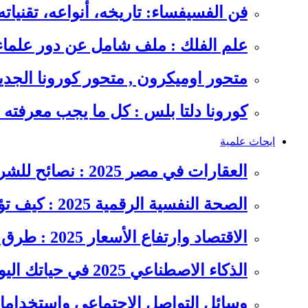
فن الفسيفساء: تاريخه، أنواعه، تقنيات
علم الفلك : ملف شامل عن دور علما
متحور اوميكرون , متحور كورونا الجد
كورونا دلتا بلس : كل ما يجب معرفت
ابحاث علمية
العقارات في مصر 2025 : نصائح للشراء والاستثمار الذكي
الصحة النفسية الرقمية 2025 : كيف تؤثر السوشيال ميديا على…
الاقتصاد وارتفاع الأسعار 2025 : طرق عملية للتوفير وإدارة المصاريف
الذكاء الاصطناعي 2025 في حياتك اليومية : الدليل الشامل للاستفادة…
وسائل التواصل الاجتماعي واستخداماته