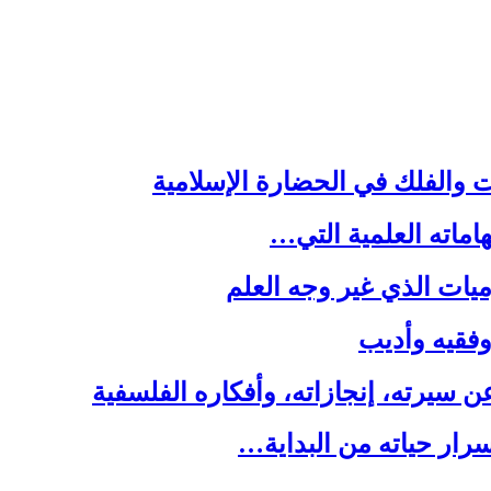
ت والفلك في الحضارة الإسلامية
هاماته العلمية التي…
يات الذي غير وجه العلم
 وفقيه وأديب
سيرته، إنجازاته، وأفكاره الفلسفية
رار حياته من البداية…