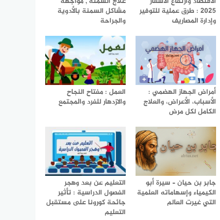
الاقتصاد وارتفاع الأسعار
علاج السمنة , مواجهة
2025 : طرق عملية للتوفير
مشاكل السمنة بالأدوية
وإدارة المصاريف
والجراحة
أمراض الجهاز الهضمي :
العمل : مفتاح النجاح
الأسباب، الأعراض، والعلاج
والازدهار للفرد والمجتمع
الكامل لكل مرض
جابر بن حيان – سيرة أبو
التعليم عن بعد وهجر
الكيمياء وإسهاماته العلمية
الفصول الدراسية : تأثير
التي غيرت العالم
جائحة كورونا على مستقبل
التعليم