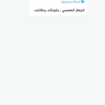
ابحاث مدرسية
الجهاز الهضمي , مكوناته، وظائفه،
أمراضه، وكيفية الحفاظ على صحته