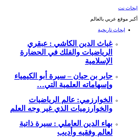
التجاوز
ابحاث نت
إلى
أكبر موقع عربي بالعالم
المحتوى
ابحاث تاريخية
غياث الدين الكاشي : عبقري
الرياضيات والفلك في الحضارة
الإسلامية
جابر بن حيان – سيرة أبو الكيمياء
وإسهاماته العلمية التي…
الخوارزمي: عالم الرياضيات
والخوارزميات الذي غير وجه العلم
بهاء الدين العاملي : سيرة ذاتية
لعالم وفقيه وأديب