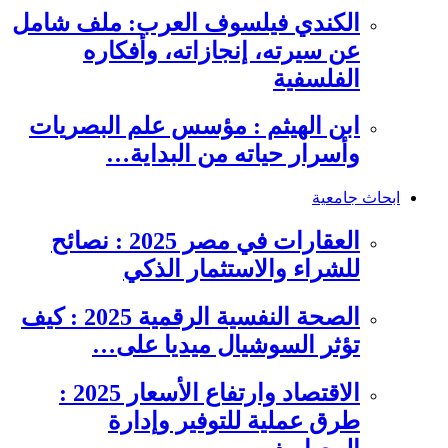
الكندي فيلسوف العرب: ملف شامل
عن سيرته، إنجازاته، وأفكاره
الفلسفية
ابن الهيثم : مؤسس علم البصريات
وأسرار حياته من البداية…
ابحاث جامعية
العقارات في مصر 2025 : نصائح
للشراء والاستثمار الذكي
الصحة النفسية الرقمية 2025 : كيف
تؤثر السوشيال ميديا على…
الاقتصاد وارتفاع الأسعار 2025 :
طرق عملية للتوفير وإدارة