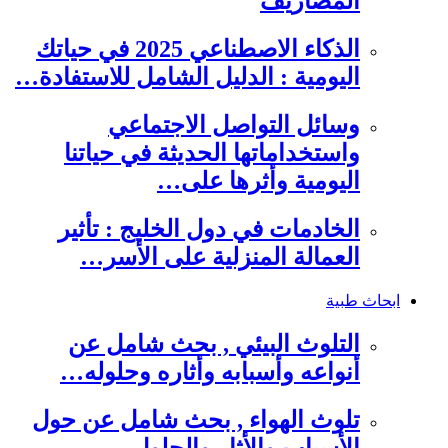
المصاريف
الذكاء الاصطناعي 2025 في حياتك
اليومية : الدليل الشامل للاستفادة…
وسائل التواصل الاجتماعي
واستخداماتها الحديثة في حياتنا
اليومية وأثرها على…
الخادمات في دول الخليج : تأثير
العمالة المنزلية على الأسر…
ابحاث طبية
التلوث البيئي , بحث شامل عن
أنواعه وأسبابه وأثاره وحلوله…
تلوث الهواء , بحث شامل عن حول
الأسباب والأثار والحلول…