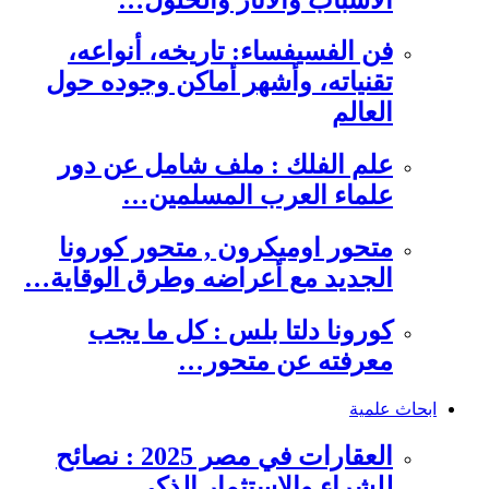
فن الفسيفساء: تاريخه، أنواعه،
تقنياته، وأشهر أماكن وجوده حول
العالم
علم الفلك : ملف شامل عن دور
علماء العرب المسلمين…
متحور اوميكرون , متحور كورونا
الجديد مع أعراضه وطرق الوقاية…
كورونا دلتا بلس : كل ما يجب
معرفته عن متحور…
ابحاث علمية
العقارات في مصر 2025 : نصائح
للشراء والاستثمار الذكي