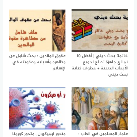
خاتمة بحث ديني | أفضل 10
عقوق الوالدين : بحث شامل عن
نماذج جاهزة تصلح لجميع
مظاهره وأسبابه وعقوبته في
الأبحاث الدينية + خطوات كتابة
الإسلام
بحث ديني
علماء المسلمين في الطب :
متحور اوميكرون , متحور كورونا