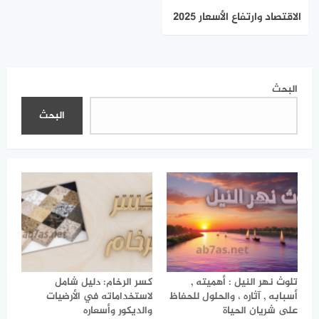
الاقتصاد وارتفاع الأسعار 2025
: طرق عملية للتوفير وإدارة
المصاريف
البحث
البحث
تلوث نهر النيل : أهميته ,
كسر الرخام: دليل شامل
أسبابه , آثاره ، والحلول للحفاظ
لاستخداماته في الأرضيات
على شريان الحياة
والديكور وأسعاره