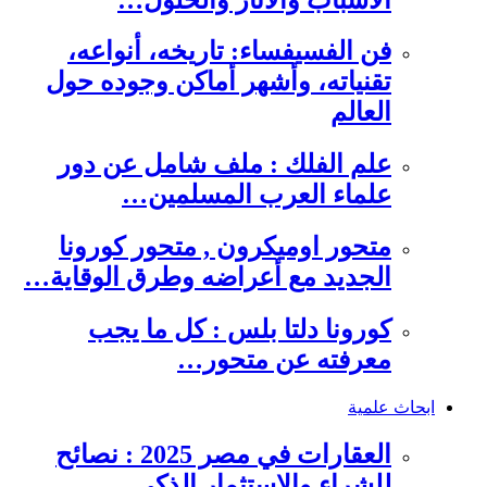
فن الفسيفساء: تاريخه، أنواعه،
تقنياته، وأشهر أماكن وجوده حول
العالم
علم الفلك : ملف شامل عن دور
علماء العرب المسلمين…
متحور اوميكرون , متحور كورونا
الجديد مع أعراضه وطرق الوقاية…
كورونا دلتا بلس : كل ما يجب
معرفته عن متحور…
ابحاث علمية
العقارات في مصر 2025 : نصائح
للشراء والاستثمار الذكي