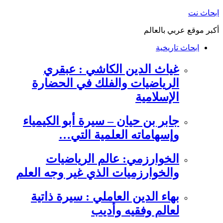
التجاوز
ابحاث نت
إلى
أكبر موقع عربي بالعالم
المحتوى
ابحاث تاريخية
غياث الدين الكاشي : عبقري
الرياضيات والفلك في الحضارة
الإسلامية
جابر بن حيان – سيرة أبو الكيمياء
وإسهاماته العلمية التي…
الخوارزمي: عالم الرياضيات
والخوارزميات الذي غير وجه العلم
بهاء الدين العاملي : سيرة ذاتية
لعالم وفقيه وأديب