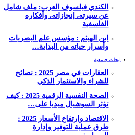
الكندي فيلسوف العرب: ملف شامل
عن سيرته، إنجازاته، وأفكاره
الفلسفية
ابن الهيثم : مؤسس علم البصريات
وأسرار حياته من البداية…
ابحاث جامعية
العقارات في مصر 2025 : نصائح
للشراء والاستثمار الذكي
الصحة النفسية الرقمية 2025 : كيف
تؤثر السوشيال ميديا على…
الاقتصاد وارتفاع الأسعار 2025 :
طرق عملية للتوفير وإدارة