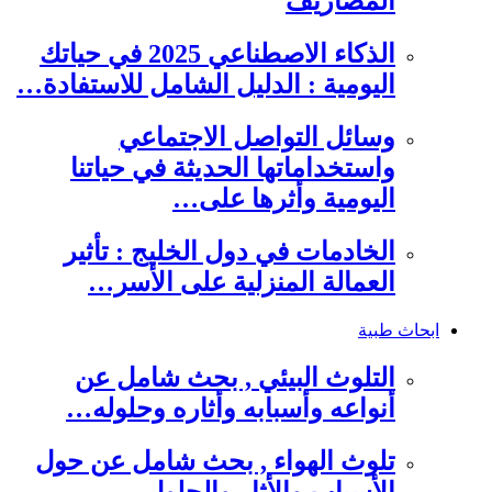
المصاريف
الذكاء الاصطناعي 2025 في حياتك
اليومية : الدليل الشامل للاستفادة…
وسائل التواصل الاجتماعي
واستخداماتها الحديثة في حياتنا
اليومية وأثرها على…
الخادمات في دول الخليج : تأثير
العمالة المنزلية على الأسر…
ابحاث طبية
التلوث البيئي , بحث شامل عن
أنواعه وأسبابه وأثاره وحلوله…
تلوث الهواء , بحث شامل عن حول
الأسباب والأثار والحلول…