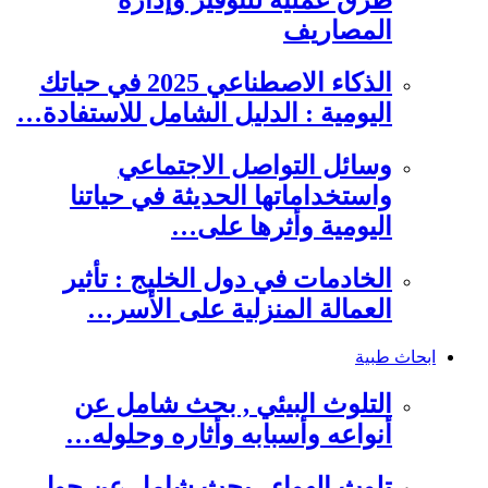
طرق عملية للتوفير وإدارة
المصاريف
الذكاء الاصطناعي 2025 في حياتك
اليومية : الدليل الشامل للاستفادة…
وسائل التواصل الاجتماعي
واستخداماتها الحديثة في حياتنا
اليومية وأثرها على…
الخادمات في دول الخليج : تأثير
العمالة المنزلية على الأسر…
ابحاث طبية
التلوث البيئي , بحث شامل عن
أنواعه وأسبابه وأثاره وحلوله…
تلوث الهواء , بحث شامل عن حول