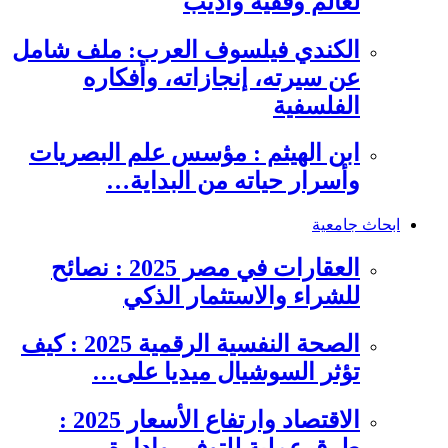
لعالم وفقيه وأديب
الكندي فيلسوف العرب: ملف شامل
عن سيرته، إنجازاته، وأفكاره
الفلسفية
ابن الهيثم : مؤسس علم البصريات
وأسرار حياته من البداية…
ابحاث جامعية
العقارات في مصر 2025 : نصائح
للشراء والاستثمار الذكي
الصحة النفسية الرقمية 2025 : كيف
تؤثر السوشيال ميديا على…
الاقتصاد وارتفاع الأسعار 2025 :