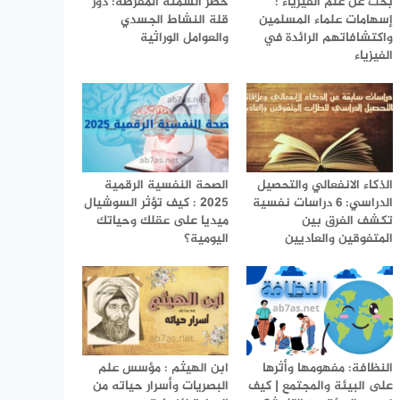
بحث عن علم الفيزياء :
خطر السمنة المفرطة: دور
إسهامات علماء المسلمين
قلة النشاط الجسدي
واكتشافاتهم الرائدة في
والعوامل الوراثية
الفيزياء
الذكاء الانفعالي والتحصيل
الصحة النفسية الرقمية
الدراسي: 6 دراسات نفسية
2025 : كيف تؤثر السوشيال
تكشف الفرق بين
ميديا على عقلك وحياتك
المتفوقين والعاديين
اليومية؟
النظافة: مفهومها وأثرها
ابن الهيثم : مؤسس علم
على البيئة والمجتمع | كيف
البصريات وأسرار حياته من