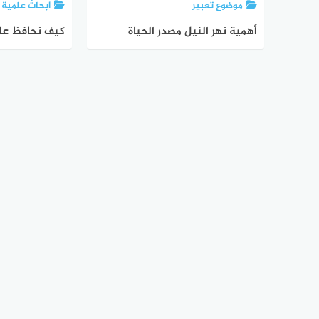
موضوع تعبير
ابحاث علمية
أهمية نهر النيل مصدر الحياة
كيف نحافظ علي
والازدهار
التلوث