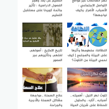
نشر الشائعات عبر مواقع
التعليم عن بعد وهجر
التواصل الاجتماعي :
الفصول الدراسية : تأثير
الأسباب، الأضرار، وكيف
جائحة كورونا على مستقبل
نواجهها؟
التعليم
النظافة: مفهومها وأثرها
تاريخ الامازيغ : أصولهم،
على البيئة والمجتمع | كيف
لغتهم، وتأثيرهم عبر
نحمي البيئة من التلوث؟
العصور
تلوث نهر النيل : أهميته ,
علاج السمنة , مواجهة
أسبابه , آثاره ، والحلول
مشاكل السمنة بالأدوية
للحفاظ على شريان الحياة
والجراحة