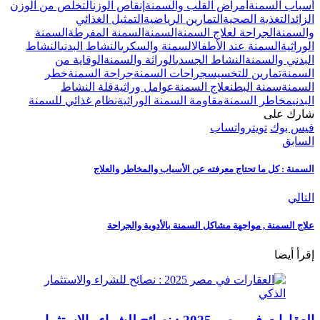
أسباب السمنة
أمراض القلب والسمنة
إنقاص الوزن
التخلص من الوزن
الزائد
التغذية الصحية
التمارين الرياضية
التمثيل الغذائي
والسمنة
الجراحة لعلاج السمنة
السمنة
السمنة المفرطة
السمنة
الوراثية
السمنة عند الأطفال
السمنة والسكري
النشاط البدني
النشاط
البدني والسمنة
النشاط الجسدي
الوراثة والسمنة
الوقاية من
السمنة
تمارين للتخسيس
جراحات السمنة
جراحة السمنة
خطر
السمنة
سمنة البطن
علاج السمنة
عوامل وراثية
قلة النشاط
البدني
مخاطر السمنة
مقاومة السمنة الوراثية
نظام غذائي للسمنة
شارك على
فيس بوك
تويتر
واتساب
السابق
السمنة : كل ما تحتاج معرفته عن الأسباب والمخاطر والعلاج
التالي
علاج السمنة , مواجهة مشاكل السمنة بالأدوية والجراحة
إقرأ أيضا