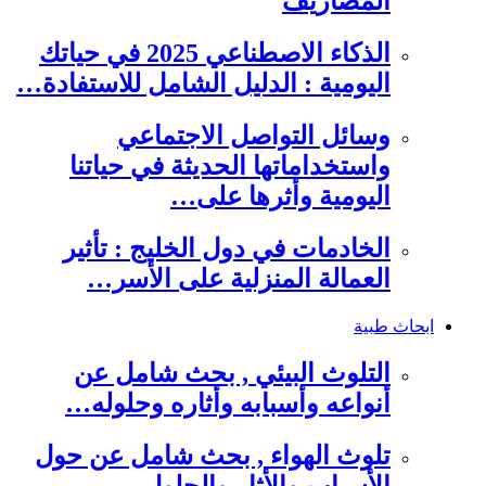
المصاريف
الذكاء الاصطناعي 2025 في حياتك
اليومية : الدليل الشامل للاستفادة…
وسائل التواصل الاجتماعي
واستخداماتها الحديثة في حياتنا
اليومية وأثرها على…
الخادمات في دول الخليج : تأثير
العمالة المنزلية على الأسر…
ابحاث طبية
التلوث البيئي , بحث شامل عن
أنواعه وأسبابه وأثاره وحلوله…
تلوث الهواء , بحث شامل عن حول
الأسباب والأثار والحلول…