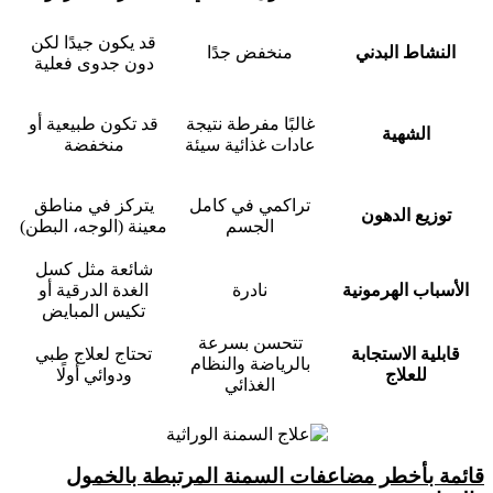
قد يكون جيدًا لكن
النشاط البدني
منخفض جدًا
دون جدوى فعلية
غالبًا مفرطة نتيجة
قد تكون طبيعية أو
الشهية
عادات غذائية سيئة
منخفضة
تراكمي في كامل
يتركز في مناطق
توزيع الدهون
الجسم
معينة (الوجه، البطن)
شائعة مثل كسل
الأسباب الهرمونية
نادرة
الغدة الدرقية أو
تكيس المبايض
تتحسن بسرعة
قابلية الاستجابة
تحتاج لعلاج طبي
بالرياضة والنظام
للعلاج
ودوائي أولًا
الغذائي
قائمة بأخطر مضاعفات السمنة المرتبطة بالخمول