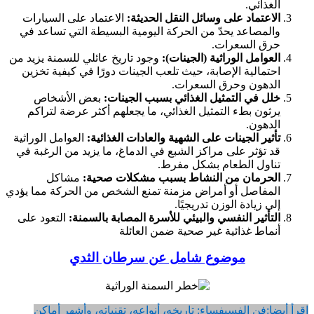
الغذائي.
الاعتماد على وسائل النقل الحديثة:
الاعتماد على السيارات
والمصاعد يحدّ من الحركة اليومية البسيطة التي تساعد في
حرق السعرات.
العوامل الوراثية (الجينات):
وجود تاريخ عائلي للسمنة يزيد من
احتمالية الإصابة، حيث تلعب الجينات دورًا في كيفية تخزين
الدهون وحرق السعرات.
خلل في التمثيل الغذائي بسبب الجينات:
بعض الأشخاص
يرثون بطء التمثيل الغذائي، ما يجعلهم أكثر عرضة لتراكم
الدهون.
تأثير الجينات على الشهية والعادات الغذائية:
العوامل الوراثية
قد تؤثر على مراكز الشبع في الدماغ، ما يزيد من الرغبة في
تناول الطعام بشكل مفرط.
الحرمان من النشاط بسبب مشكلات صحية:
مشاكل
المفاصل أو أمراض مزمنة تمنع الشخص من الحركة مما يؤدي
إلى زيادة الوزن تدريجيًا.
التأثير النفسي والبيئي للأسرة المصابة بالسمنة:
التعود على
أنماط غذائية غير صحية ضمن العائلة
موضوع شامل عن سرطان الثدي
إقرأ أيضا:
فن الفسيفساء: تاريخه، أنواعه، تقنياته، وأشهر أماكن