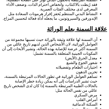
فقد رُبطت بالاكتئاب، وانخفاض احترام الذات، وضعف الأداء
المعرفي لدى مختلف الفئات العمرية.
النشاط البدني المنتظم يُحفز إفراز هرمونات السعادة مثل
الإندورفين والسيروتونين، ما يجعله أداة فعالة لتحسين المزاج.
علاقة السمنة بعلم الوراثة
أن السمنة لها علاقة وثيقة بالوراثة حيث تسببها مجموعة من
العوامل الوراثية، لان الأشخاص الذين لديهم تاريخ عائلي من
السمنة أكثر عرضة للإصابة بهذه الحالة، وتشير الأبحاث إلى أن
المكونات الجينية المتعلقة بالسمنة تشمل:
معدل الحرق (الأيض)
شعور الجوع والشبع
اختيارات الطعام وتفضيلاته
تخزين الدهون
تساهم العوامل الوراثية في تطور الحالات المرتبطة بالسمنة،
حيث تشير الدراسات إلى أنه يمكن زيادة خطر الإصابة
بالحالات الطبية المرتبطة بالسمنة إذا كان لدى الشخص تاريخ
عائلي من نفس الحالة مثل:
مرض السكري
أمراض القلب
السكتة الدماغية
السمنة المرضية