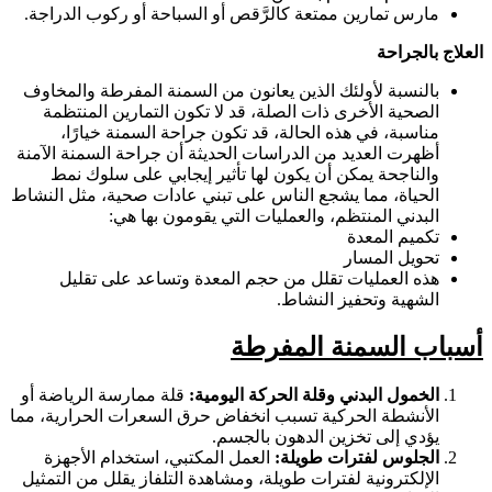
مارس تمارين ممتعة كالرَّقص أو السباحة أو ركوب الدراجة.
العلاج بالجراحة
بالنسبة لأولئك الذين يعانون من السمنة المفرطة والمخاوف
الصحية الأخرى ذات الصلة، قد لا تكون التمارين المنتظمة
مناسبة، في هذه الحالة، قد تكون جراحة السمنة خيارًا،
أظهرت العديد من الدراسات الحديثة أن جراحة السمنة الآمنة
والناجحة يمكن أن يكون لها تأثير إيجابي على سلوك نمط
الحياة، مما يشجع الناس على تبني عادات صحية، مثل النشاط
البدني المنتظم، والعمليات التي يقومون بها هي:
تكميم المعدة
تحويل المسار
هذه العمليات تقلل من حجم المعدة وتساعد على تقليل
الشهية وتحفيز النشاط.
أسباب السمنة المفرطة
الخمول البدني وقلة الحركة اليومية:
قلة ممارسة الرياضة أو
الأنشطة الحركية تسبب انخفاض حرق السعرات الحرارية، مما
يؤدي إلى تخزين الدهون بالجسم.
الجلوس لفترات طويلة:
العمل المكتبي، استخدام الأجهزة
الإلكترونية لفترات طويلة، ومشاهدة التلفاز يقلل من التمثيل