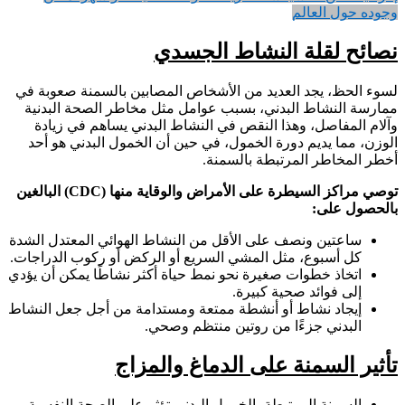
وجوده حول العالم
نصائح لقلة النشاط الجسدي
لسوء الحظ، يجد العديد من الأشخاص المصابين بالسمنة صعوبة في
ممارسة النشاط البدني، بسبب عوامل مثل مخاطر الصحة البدنية
وآلام المفاصل، وهذا النقص في النشاط البدني يساهم في زيادة
الوزن، مما يديم دورة الخمول، في حين أن الخمول البدني هو أحد
أخطر المخاطر المرتبطة بالسمنة.
توصي مراكز السيطرة على الأمراض والوقاية منها (
CDC
) البالغين
بالحصول على:
ساعتين ونصف على الأقل من النشاط الهوائي المعتدل الشدة
كل أسبوع، مثل المشي السريع أو الركض أو ركوب الدراجات.
اتخاذ خطوات صغيرة نحو نمط حياة أكثر نشاطًا يمكن أن يؤدي
إلى فوائد صحية كبيرة.
إيجاد نشاط أو أنشطة ممتعة ومستدامة من أجل جعل النشاط
البدني جزءًا من روتين منتظم وصحي.
تأثير السمنة على الدماغ والمزاج
السمنة المرتبطة بالخمول البدني تؤثر على الصحة النفسية،