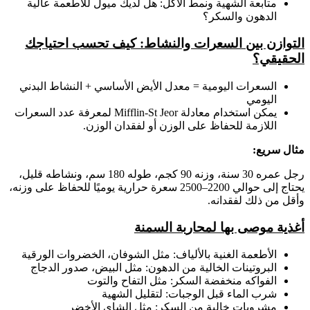
متابعة الشهية ونمط الأكل: هل لديك ميول للأطعمة عالية
الدهون والسكر؟
التوازن بين السعرات والنشاط: كيف تحسب احتياجك
الحقيقي؟
السعرات اليومية = معدل الأيض الأساسي + النشاط البدني
اليومي
يمكن استخدام معادلة Mifflin-St Jeor لمعرفة عدد السعرات
اللازمة للحفاظ على الوزن أو لفقدان الوزن.
مثال سريع:
رجل عمره 30 سنة، وزنه 90 كجم، طوله 180 سم، ونشاطه قليل،
يحتاج إلى حوالي 2200–2500 سعرة حرارية يوميًا للحفاظ على وزنه،
وأقل من ذلك لفقدانه.
أغذية موصى بها لمحاربة السمنة
الأطعمة الغنية بالألياف: مثل الشوفان، الخضروات الورقية
البروتينات الخالية من الدهون: مثل البيض، صدور الدجاج
الفواكه منخفضة السكر: مثل التفاح والتوت
شرب الماء قبل الوجبات: لتقليل الشهية
مشروبات خالية من السكر: مثل الشاي الأخضر