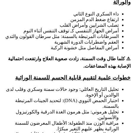
والوراثة
داء السكري النوع الثاني
ارتفاع ضغط الدم المزمن
تصلب الشرايين وأمراض القلب
أمراض الجهاز التنفسي كـ توقف التنفس أثناء النوم
السرطانات المرتبطة بالسمنة: مثل سرطان القولون والثدي
العقم واضطرابات الدورة الشهرية
أمراض المفاصل مثل خشونة الركبة
⚠️
كلما طال وقت السمنة، زادت صعوبة العلاج وارتفعت احتمالية
الإصابة بهذه المضاعفات.
خطوات علمية لتقييم قابلية الجسم للسمنة الوراثية
تحليل التاريخ العائلي: وجود حالات سمنة وسكري وقلب لدى
الوالدين أو الإخوة.
اختبار الحمض النووي (DNA): لتحديد الجينات المرتبطة
بالسمنة.
تحليل هرموني: مثل هرمون الغدة الدرقية والكورتيزول
والأنسولين.
مراقبة الوزن منذ الطفولة: الأطفال المعرضون للسمنة
الوراثية يظهر عليهم التغير مبكرًا.