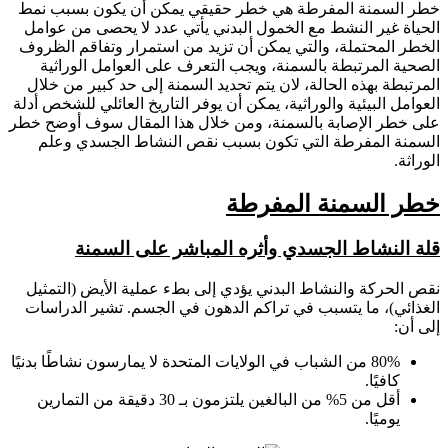
خطر السمنة المفرطة هي خطر حقيقي يمكن أن يكون بسبب نمط
الحياة غير النشط مع الخمول البدني يأتي عدد لا يحصى من عوامل
الخطر المحتملة، والتي يمكن أن تزيد من استمرار وتفاقم الظروف
الصحية المرتبطة بالسمنة، ويجب التعرف على العوامل الوراثية
المرتبطة بهذه الحالة، لان يتم تحديد السمنة إلى حد كبير من خلال
العوامل البيئية والوراثية، يمكن أن يوفر التاريخ العائلي للشخص أدلة
على خطر الإصابة بالسمنة، ومن خلال هذا المقال سوف أوضح خطر
السمنة المفرطة التي تكون بسبب نقص النشاط الجسدي وعلم
الوراثة.
خطر السمنة المفرطة
قلة النشاط الجسدي وأثره المباشر على السمنة
نقص الحركة والنشاط البدني يؤدي إلى بطء عملية الأيض (التمثيل
الغذائي)، ما يتسبب في تراكم الدهون في الجسم. تشير الدراسات
إلى أن:
80% من الشباب في الولايات المتحدة لا يمارسون نشاطًا بدنيًا
كافيًا.
أقل من 5% من البالغين يلتزمون بـ 30 دقيقة من التمارين
يوميًا.