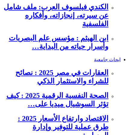
الكندي فيلسوف العرب: ملف شامل
عن سيرته، إنجازاته، وأفكاره
الفلسفية
ابن الهيثم : مؤسس علم البصريات
وأسرار حياته من البداية…
ابحاث جامعية
العقارات في مصر 2025 : نصائح
للشراء والاستثمار الذكي
الصحة النفسية الرقمية 2025 : كيف
تؤثر السوشيال ميديا على…
الاقتصاد وارتفاع الأسعار 2025 :
طرق عملية للتوفير وإدارة