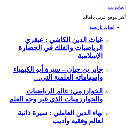
التجاوز
ابحاث نت
إلى
أكبر موقع عربي بالعالم
المحتوى
ابحاث تاريخية
غياث الدين الكاشي : عبقري
الرياضيات والفلك في الحضارة
الإسلامية
جابر بن حيان – سيرة أبو الكيمياء
وإسهاماته العلمية التي…
الخوارزمي: عالم الرياضيات
والخوارزميات الذي غير وجه العلم
بهاء الدين العاملي : سيرة ذاتية
لعالم وفقيه وأديب