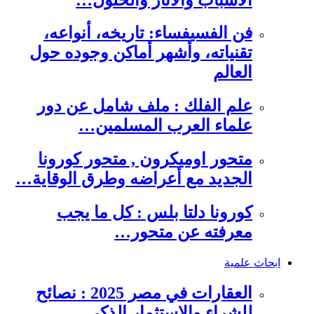
فن الفسيفساء: تاريخه، أنواعه،
تقنياته، وأشهر أماكن وجوده حول
العالم
علم الفلك : ملف شامل عن دور
علماء العرب المسلمين…
متحور اوميكرون , متحور كورونا
الجديد مع أعراضه وطرق الوقاية…
كورونا دلتا بلس : كل ما يجب
معرفته عن متحور…
ابحاث علمية
العقارات في مصر 2025 : نصائح
للشراء والاستثمار الذكي