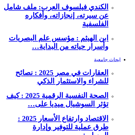
الكندي فيلسوف العرب: ملف شامل
عن سيرته، إنجازاته، وأفكاره
الفلسفية
ابن الهيثم : مؤسس علم البصريات
وأسرار حياته من البداية…
ابحاث جامعية
العقارات في مصر 2025 : نصائح
للشراء والاستثمار الذكي
الصحة النفسية الرقمية 2025 : كيف
تؤثر السوشيال ميديا على…
الاقتصاد وارتفاع الأسعار 2025 :
طرق عملية للتوفير وإدارة