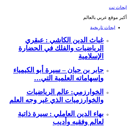
التجاوز
ابحاث نت
إلى
أكبر موقع عربي بالعالم
المحتوى
ابحاث تاريخية
غياث الدين الكاشي : عبقري
الرياضيات والفلك في الحضارة
الإسلامية
جابر بن حيان – سيرة أبو الكيمياء
وإسهاماته العلمية التي…
الخوارزمي: عالم الرياضيات
والخوارزميات الذي غير وجه العلم
بهاء الدين العاملي : سيرة ذاتية
لعالم وفقيه وأديب