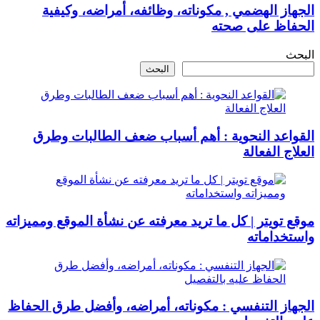
الجهاز الهضمي , مكوناته، وظائفه، أمراضه، وكيفية
الحفاظ على صحته
البحث
البحث
القواعد النحوية : أهم أسباب ضعف الطالبات وطرق
العلاج الفعالة
موقع تويتر | كل ما تريد معرفته عن نشأة الموقع ومميزاته
واستخداماته
الجهاز التنفسي : مكوناته، أمراضه، وأفضل طرق الحفاظ