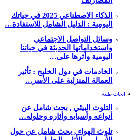
المصاريف
الذكاء الاصطناعي 2025 في حياتك
اليومية : الدليل الشامل للاستفادة…
وسائل التواصل الاجتماعي
واستخداماتها الحديثة في حياتنا
اليومية وأثرها على…
الخادمات في دول الخليج : تأثير
العمالة المنزلية على الأسر…
ابحاث طبية
التلوث البيئي , بحث شامل عن
أنواعه وأسبابه وأثاره وحلوله…
تلوث الهواء , بحث شامل عن حول
الأسباب والأثار والحلول…